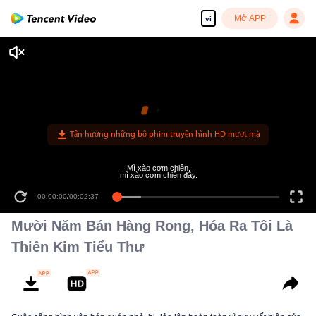
Mở APP
vi
Tận hưởng những bộ phim truyền hình HD mượt mà
Mì xào cơm chiên,
mì xào cơm chiên đây.
00:00:00
/
00:02:37
Mười Năm Bán Hàng Rong, Hóa Ra Tôi Là
Thiên Kim Tiểu Thư