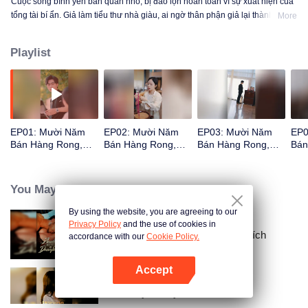
Cuộc sống bình yên bán quán nhỏ, bị đảo lộn hoàn toàn vì sự xuất hiện của
tổng tài bí ẩn. Giả làm tiểu thư nhà giàu, ai ngờ thân phận giả lại thành thật!
More
Playlist
EP01: Mười Năm
EP02: Mười Năm
EP03: Mười Năm
EP0
Bán Hàng Rong,
Bán Hàng Rong,
Bán Hàng Rong,
Bán
Hóa Ra Tôi Là
Hóa Ra Tôi Là
Hóa Ra Tôi Là
Hóa
Thiên Kim Tiểu Thư
Thiên Kim Tiểu Thư
Thiên Kim Tiểu Thư
Thi
You May Like
By using the website, you are agreeing to our
Privacy Policy
and the use of cookies in
Ràng Buộc Với Người Vợ Mất Tích
accordance with our
Cookie Policy.
Accept
Mở APP
Oán Duyên Xuyên Hai Thế Giới