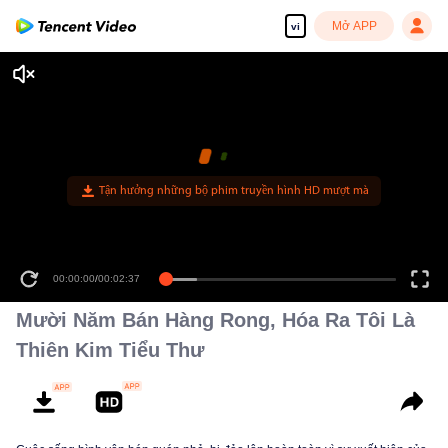
Mở APP
vi
Tận hưởng những bộ phim truyền hình HD mượt mà
00:00:00
/
00:02:37
Mười Năm Bán Hàng Rong, Hóa Ra Tôi Là
Thiên Kim Tiểu Thư