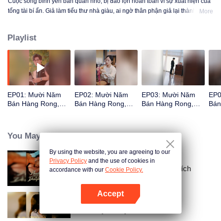
Cuộc sống bình yên bán quán nhỏ, bị đảo lộn hoàn toàn vì sự xuất hiện của
tổng tài bí ẩn. Giả làm tiểu thư nhà giàu, ai ngờ thân phận giả lại thành thật!
More
Playlist
EP01: Mười Năm
EP02: Mười Năm
EP03: Mười Năm
EP0
Bán Hàng Rong,
Bán Hàng Rong,
Bán Hàng Rong,
Bán
Hóa Ra Tôi Là
Hóa Ra Tôi Là
Hóa Ra Tôi Là
Hóa
Thiên Kim Tiểu Thư
Thiên Kim Tiểu Thư
Thiên Kim Tiểu Thư
Thi
You May Like
By using the website, you are agreeing to our
Privacy Policy
and the use of cookies in
Ràng Buộc Với Người Vợ Mất Tích
accordance with our
Cookie Policy.
Accept
Mở APP
Oán Duyên Xuyên Hai Thế Giới