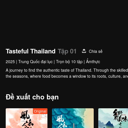
Tasteful Thailand
Tập 01
Chia sẻ
2025
|
Trung Quốc đại lục
|
Trọn bộ 10 tập
|
Ẩmthực
A journey to find the authentic taste of Thailand. Through the skill
the seasons, where food becomes a window to its roots, culture, an
Đề xuất cho bạn
Original