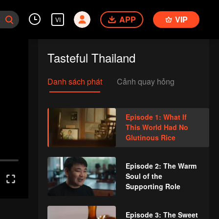
APP
VIP
VI
Tasteful Thailand
Danh sách phát
Cảnh quay hỏng
Episode 1: What If
This World Had No
Glutinous Rice
Episode 2: The Warm
Soul of the
Supporting Role
Episode 3: The Sweet