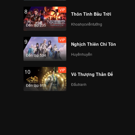
VIP
8
Thôn Tính Bầu Trời
Khoahọcviễntưởng
Đến tập 235
VIP
9
Nghịch Thiên Chí Tôn
Huyềnhuyễn
Đến tập 534
VIP
10
Vô Thượng Thần Đế
Đấutranh
Đến tập 611