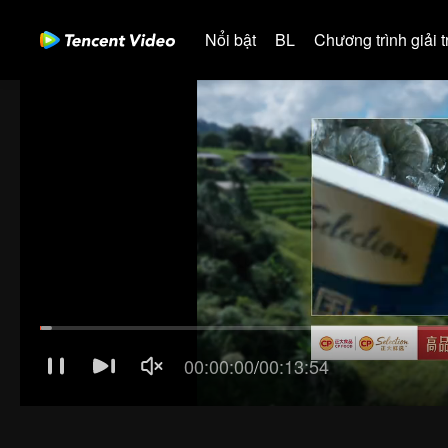
Nổi bật
BL
Chương trình giải tr