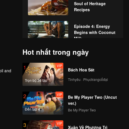
Soul of Heritage
Recipes
Episode 4: Energy
Begins with Coconut
Milk.
Hot nhất trong ngày
Episode 5: Sweet
Scent: The Gift
VIP
1
Desserts Bring to Life
Bách Hoa Sát
oil and
Tìnhyêu · Phụctrangcổđại
Trọn bộ 36 tập
Episode 6: Pla Tu: A
Taste of Thai
VIP
2
Childhood
Be My Player Two (Uncut
ver.)
Đến tập 4
Be My Player Two
Episode 7: Yen Ta Fo:
Thai–Chinese
VIP
3
Heritage in a Bowl
Xuân Về Phượng Trì