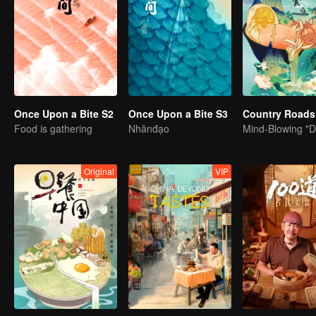
Once Upon a Bite S2
Once Upon a Bite S3
Food is gathering
Nhânđạo
Original
VIP