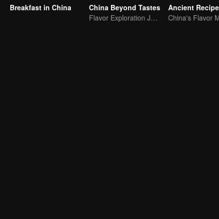
Breakfast in China
China Beyond Tastes
Ancient Recip
Flavor Exploration Journey of Chen Xiaoqing
China's Flavor 