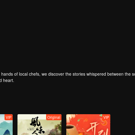
ed hands of local chefs, we discover the stories whispered between the s
d heart.
VIP
Original
VIP