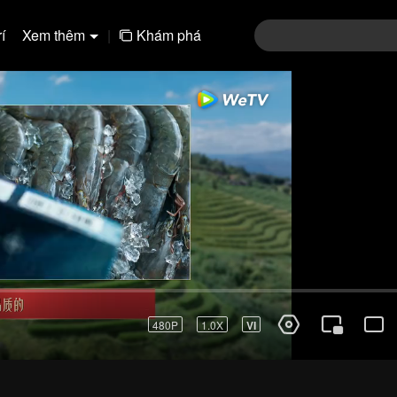
í
Xem thêm
|
Khám phá