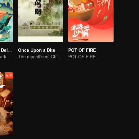
Country Roads Delicious Foods 3
Once Upon a Bite
POT OF FIRE
Mind-Blowing "Dark Cuisine" That Defies Taste Buds
The magnificent Chinese food culture in a global view
POT OF FIRE
VIP