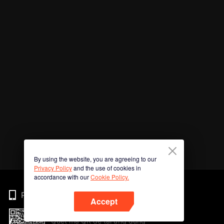
By using the website, you are agreeing to our
Privacy Policy
and the use of cookies in
accordance with our
Cookie Policy.
Phone
Accept
Quét mã QR để tải ứng dụng