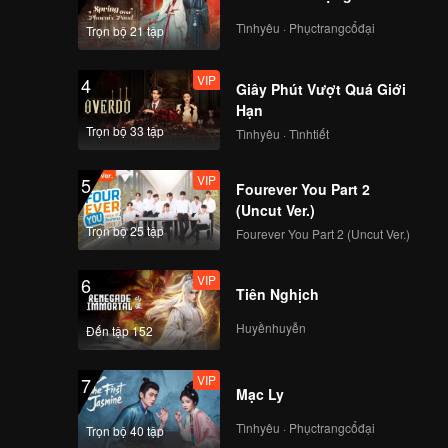
Tìnhyêu · Phụctrangcổđại
Trọn bộ 21 tập
Episode 8: Pla Ra:
The Flavor That
VIP
4
Holds Isan Memories
Giây Phút Vượt Quá Giới
Hạn
Trọn bộ 33 tập
Tìnhyêu · Tìnhtiết
Episode 9: Basil:
Aroma of the Thai
VIP
5
Soul
Fourever You Part 2
(Uncut Ver.)
Trọn bộ 25 tập
Fourever You Part 2 (Uncut Ver.)
Episode 10: Chilli:
The Spicy Taste That
VIP
6
Tells a Story
Tiên Nghịch
Huyềnhuyễn
Đến tập 152
VIP
7
Mạc Ly
Tìnhyêu · Phụctrangcổđại
Trọn bộ 40 tập