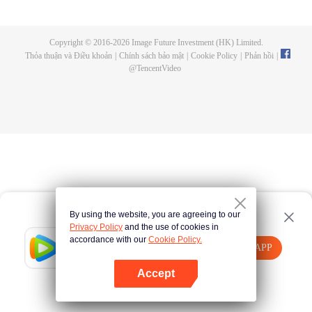
with vice-class president Haruno Takaragi and truant Matataki Raimon they
decide to build a rocket This is a "youth rocket" story about aiming for space!
Copyright © 2016-
2026
Image Future Investment (HK) Limited.
Thỏa thuận và Điều khoản
|
Chính sách bảo mật
|
Cookie Policy
|
Phản hồi
|
@
TencentVideo
By using the website, you are agreeing to our
Privacy Policy
and the use of cookies in
accordance with our
Cookie Policy.
Tencent Video
Mở APP
Xem thêm nội dung
Accept
Nếu thất bại, vui lòng
Nhấn vào đây
thử lại
Mở APP