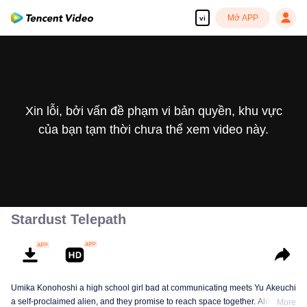
Mở APP
vi
Xin lỗi, bởi vấn đề phạm vi bản quyền, khu vực
của bạn tạm thời chưa thể xem video này.
Stardust Telepath
Umika Konohoshi a high school girl bad at communicating meets Yu Akeuchi
a self-proclaimed alien, and they promise to reach space together. Along
More