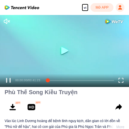
Mở APP
vi
00:00:00
/
00:41:23
Phù Thế Song Kiều Truyện
Vào lúc Linh Dương hoàng đế bệnh tình nguy kịch, dân gian có lời đồn về
"Phù nữ đế hậu", hai cô con gái của Phù gia là Phù Ngọc Trản và Phù Kim
More