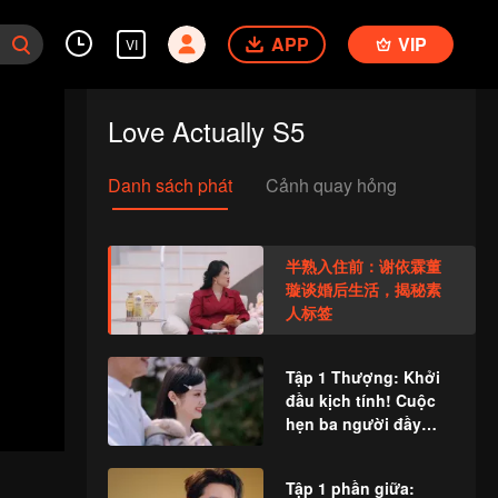
APP
VIP
VI
Love Actually S5
Danh sách phát
Cảnh quay hỏng
半熟入住前：谢依霖董
璇谈婚后生活，揭秘素
人标签
Tập 1 Thượng: Khởi
đầu kịch tính! Cuộc
hẹn ba người đầy
sóng ngầm
Tập 1 phần giữa: