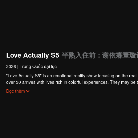
Love Actually S5
半熟入住前：谢依霖董璇
2026
|
Trung Quốc đại lục
"Love Actually S5" is an emotional reality show focusing on the real 
over 30 arrives with lives rich in colorful experiences. They may be 
deeply cultivating their beloved fields. Tempered by the years, they
Đọc thêm
hope for love.