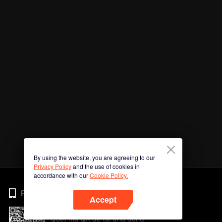
By using the website, you are agreeing to our
Privacy Policy
and the use of cookies in
accordance with our
Cookie Policy.
Phone
Accept
Quét mã QR để tải ứng dụng