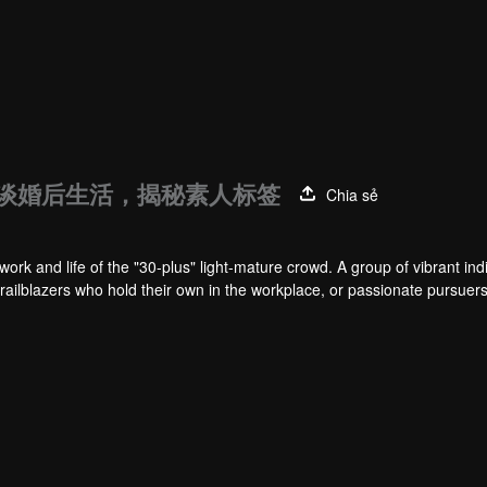
谈婚后生活，揭秘素人标签
Chia sẻ
work and life of the "30-plus" light-mature crowd. A group of vibrant ind
trailblazers who hold their own in the workplace, or passionate pursuers 
 maintain both a clear-eyed sobriety in facing life and an undimmed, sin