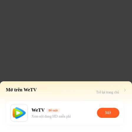
Mở trên WeTV
Trở lại trang chủ
WeTV
Đề xuất
Mở
Xem nội dung HD miễn phí