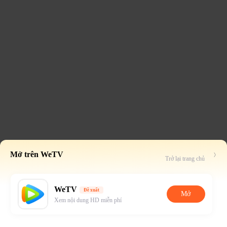
Mở trên WeTV
Trở lại trang chủ
WeTV
Đề xuất
Mở
Xem nội dung HD miễn phí