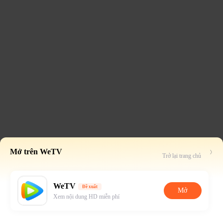
Mở trên WeTV
Trở lại trang chủ
WeTV
Đề xuất
Mở
Xem nội dung HD miễn phí