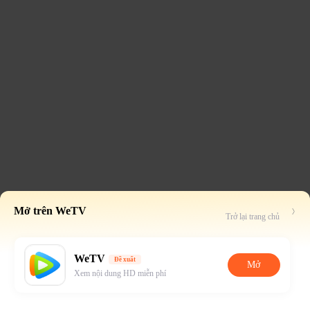
Mở trên WeTV
Trở lại trang chủ
WeTV
Đề xuất
Mở
Xem nội dung HD miễn phí