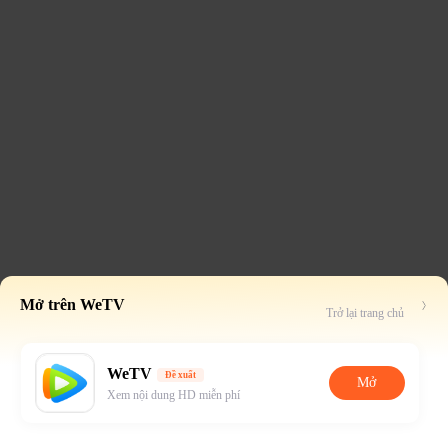
Mở trên WeTV
Trở lại trang chủ
WeTV
Đề xuất
Mở
Xem nội dung HD miễn phí