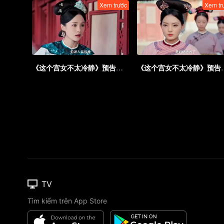
Xem trước
Xem tr
《这个宫女不太冷静》预告片 剧情版
《这个宫女不
TV
Tìm kiếm trên App Store