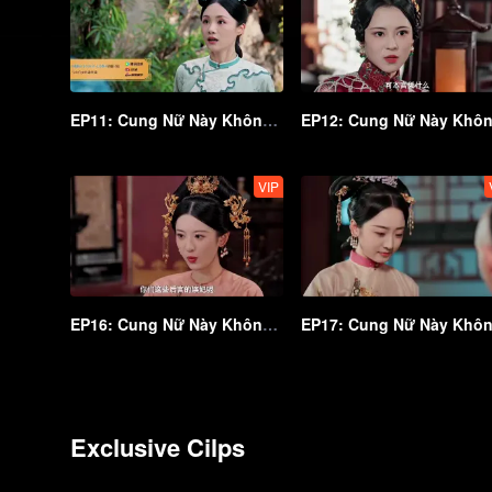
EP11: Cung Nữ Này Không Mấy Bình Tĩnh
VIP
EP16: Cung Nữ Này Không Mấy Bình Tĩnh
Exclusive Cilps