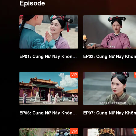
Episode
EP01: Cung Nữ Này Không Mấy Bình Tĩnh
VIP
EP06: Cung Nữ Này Không Mấy Bình Tĩnh
VIP