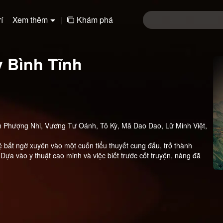
í
Xem thêm
|
Khám phá
 Bình Tĩnh
 Phượng Nhi, Vương Tư Oánh, Tô Kỳ, Mã Dao Dao, Lữ Minh Việt,
 bất ngờ xuyên vào một cuốn tiểu thuyết cung đấu, trở thành
ựa vào y thuật cao minh và việc biết trước cốt truyện, nàng đã
ữ chính có được chỗ đứng, và cùng vị Thập Tứ Vương gia lạnh
o xen lẫn đắng cay. Hãy cùng theo dõi cách nàng bình tĩnh lật
ộc đời rực rỡ của riêng mình nhé!