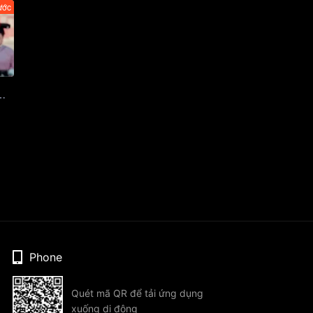
ước
太冷静》预告片 爽版
Phone
Quét mã QR để tải ứng dụng
xuống di động