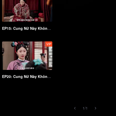
EP15: Cung Nữ Này Không Mấy Bình Tĩnh
VIP
EP20: Cung Nữ Này Không Mấy Bình Tĩnh
1
/
1