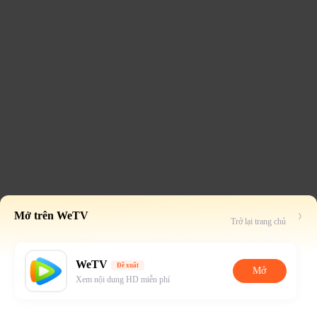
Mở trên WeTV
Trở lại trang chủ
WeTV
Đề xuất
Mở
Xem nội dung HD miễn phí