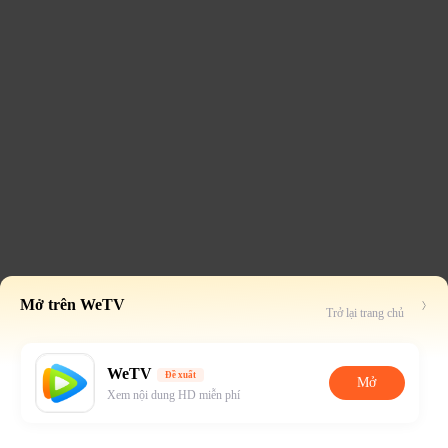
Mở trên WeTV
Trở lại trang chủ
WeTV
Đề xuất
Mở
Xem nội dung HD miễn phí