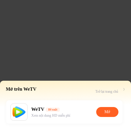
Mở trên WeTV
Trở lại trang chủ
WeTV
Đề xuất
Mở
Xem nội dung HD miễn phí