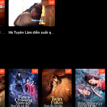
VIP
VIP
Cặp đôi Âu Khí không khí quá gợi cảm
Hà Tuyên Lâm diễn xuất quá truyền cảm
VIP
VIP
VIP
VIP
Trọn bộ 24 tập
Trọn bộ 24 tập
Trọn bộ 24 tập