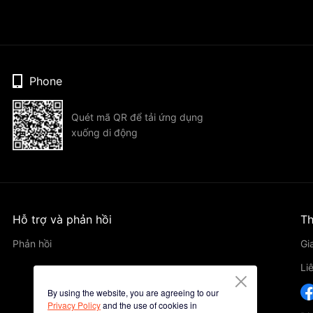
Phone
Quét mã QR để tải ứng dụng
xuống di động
Hỗ trợ và phản hồi
Th
Phản hồi
Gi
Li
By using the website, you are agreeing to our
Privacy Policy
and the use of cookies in