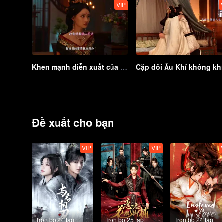
VIP
Khen mạnh diễn xuất của Ngụy tần, một cảnh N tầng cảm xúc
Đề xuất cho bạn
VIP
VIP
Trọn bộ 24 tập
Trọn bộ 25 tập
Trọn bộ 24 tập