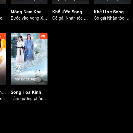
Mộng Nam Kha
Khế Ước Song Sinh
Khế Ước Song Sinh (Bản Tiếng Thái)
ve
Bước vào Vọng Xuyên,tặng người giấc mơ
Cô gái Nhân tộc mồ côi hiến thân kết khế ước với thần thú.
Cô gái Nhân tộc mồ côi hiến thân kết khế ước với thần thú.
VIP
VIP
Trọn bộ 20 tập
Từng Bước Lún Sâu
Song Hoa Kính
Lure you into the trap with love as bait
Tấm gương phản chiếu hai người cùng sẻ chia số phận