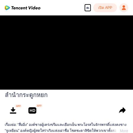
เปิด APP
th
ลำนำกระดูกหยก
เรื่องย่อ: “สื่ออิ่ง” องค์ชายผู้เคร่งขรึมและเยือกเย็น พระโอรสในจักรพรรดิ์แห่งคงซาง
“จูเหยียน” องค์หญิงผู้สดใสร่าเริงแห่งเผ่าชื่อ โชคชะตาลิขิตให้พวกเขาทั้งสองได้
More