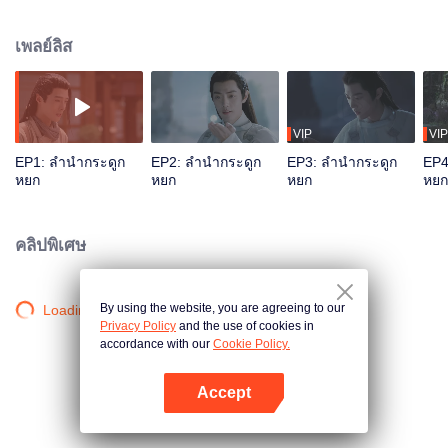
ครองคู่ แต่กลับจับผลัดจับผลูมาเป็นศิษย์ครูกันอยู่สามปี อาณาจักรกุยเสียมีอำนาจ
มากขึ้น ในขณะที่อาณาจักรคงซางกำลังจะล่มสลาย สืออิ่งเข้าใจผิดว่ามนุษย์เงือก
เพลย์ลิส
“จื่อยวน” ผู้ที่โตมาด้วยกันกับจูเหยียนคือจักรพรรดิ์แห่งท้องทะเล จึงปิดผนึกจื่อยวน
ด้วยมือของเขาเอง
VIP
VIP
EP1: ลำนำกระดูก
EP2: ลำนำกระดูก
EP3: ลำนำกระดูก
EP4
หยก
หยก
หยก
หยก
คลิปพิเศษ
By using the website, you are agreeing to our
Loading…
Privacy Policy
and the use of cookies in
accordance with our
Cookie Policy.
Accept
เปิด APP