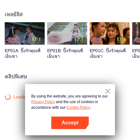
และมีรักแรกเป็นรุ่นพี่ที่สวยมากกแต่ก็เย็นชาสุดๆ แล้วโลกก็เป็นใจ เหวี่ยงให้ปิ๊งรักได้
มาเจอรักแรกของตัวเองอีกครั้ง “พี่ชาร์มคนเย็นชา“ ส่วนพี่ชาร์มจำไม่ได้ว่านี่คือเด็ก
เพลย์ลิส
แว่นที่เคยเดินตามต้อยๆ ถ้ารู้ว่าเด็กหน้าสวยคนนี้ เคยแอบชอบตัวเองมาก่อนจะเป็น
ยังไง
EP01A: ปิ๊งรักคุณพี่
EP01B: ปิ๊งรักคุณพี่
EP01C: ปิ๊งรักคุณพี่
EP01
เย็นชา
เย็นชา
เย็นชา
เย็
คลิปพิเศษ
By using the website, you are agreeing to our
Loading…
Privacy Policy
and the use of cookies in
accordance with our
Cookie Policy.
Accept
เปิด APP