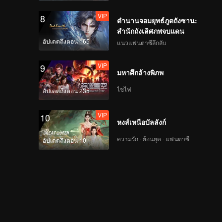
VIP
8
ตำนานจอมยุทธ์ภูตถังซาน:
สำนักถังเลิศภพจบแดน
อัปเดตถึงตอน 165
แนวแฟนตาซีลึกลับ
VIP
9
มหาศึกล้างพิภพ
ไซไฟ
อัปเดตถึงตอน 235
VIP
10
หงส์เหนือบัลลังก์
ความรัก · ย้อนยุค · แฟนตาซี
อัปเดตถึงตอน 10