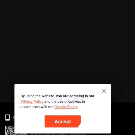
By using the website, you are agreeing to our
Privacy Policy
and the use of cookies in
accordance with our
Cookie Policy.
Phone
Accept
สแกนรหัส QR เพื่อดาวน์โหลด