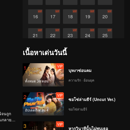
VIP
VIP
VIP
VIP
VIP
16
17
18
19
20
VIP
VIP
VIP
VIP
VIP
21
22
23
24
25
เนื้อหาเด่นวันนี้
VIP
VIP
26
27
VIP
1
บุหงาซ่อนคม
ความรัก · ย้อนยุค
ทั้งหมด 36 ตอน
VIP
2
ซอโซ่ล่ามธีร์ (Uncut Ver.)
ซอโซ่ล่ามธีร์
อัปเดตถึงตอน 4
ณีจนถูก
ผันกลาย
VIP
3
หากวินาทีนั้นไม่พบเธอ