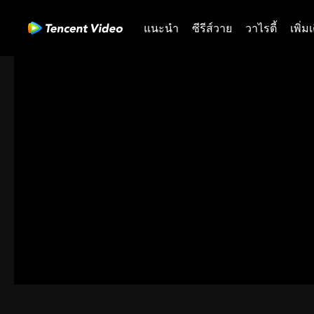
แนะนำ
ซีรีส์วาย
วาไรตี้
เพิ่ม