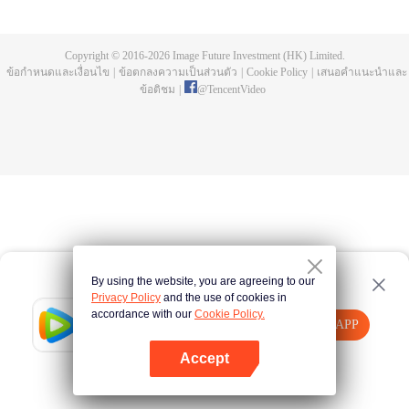
a concubine's child of the Su family. Suspecting that something was wrong
with his mother's death, Su Yi ran away from home to Qinghe Sword
Mansion to practice. But suddenly, he lost his cultivation and was forced to
Copyright © 2016-
2026
Image Future Investment (HK) Limited.
become a live-in son-in-law. A year later, he awakened the memory of his
ข้อกำหนดและเงื่อนไข
|
ข้อตกลงความเป็นส่วนตัว
|
Cookie Policy
|
เสนอคำแนะนำและ
previous life and began his rise.
ข้อติชม
|
@
TencentVideo
By using the website, you are agreeing to our
Privacy Policy
and the use of cookies in
accordance with our
Cookie Policy.
Tencent Video
เปิด APP
รับชมเนื้อหาเพิ่มเติม
Accept
หากล้มเหลว โปรด
คลิกที่นี่
ลองใหม่อีกครั้ง
เปิด APP