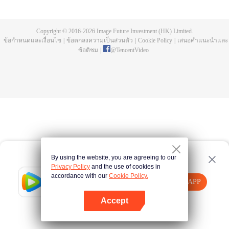
a concubine's child of the Su family. Suspecting that something was wrong
with his mother's death, Su Yi ran away from home to Qinghe Sword
Mansion to practice. But suddenly, he lost his cultivation and was forced to
Copyright © 2016-
2026
Image Future Investment (HK) Limited.
become a live-in son-in-law. A year later, he awakened the memory of his
ข้อกำหนดและเงื่อนไข
|
ข้อตกลงความเป็นส่วนตัว
|
Cookie Policy
|
เสนอคำแนะนำและ
previous life and began his rise.
ข้อติชม
|
@
TencentVideo
By using the website, you are agreeing to our
Privacy Policy
and the use of cookies in
accordance with our
Cookie Policy.
Tencent Video
เปิด APP
รับชมเนื้อหาเพิ่มเติม
Accept
หากล้มเหลว โปรด
คลิกที่นี่
ลองใหม่อีกครั้ง
เปิด APP