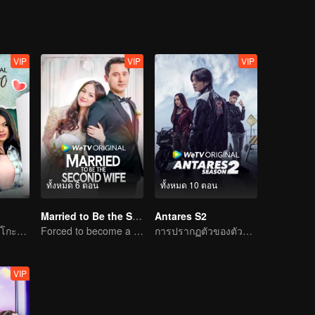
VIP
VIP
VIP
ทั้งหมด 6 ตอน
ทั้งหมด 10 ตอน
Married to Be the Second Wife
Antares S2
โมซ่าจะชนะใจชิโกะได้หรือไม่?
Forced to become a second wife, just to save her family..
การปรากฏตัวของตัวละครใหม่ที่สร้างความวุ่นวาย
VIP