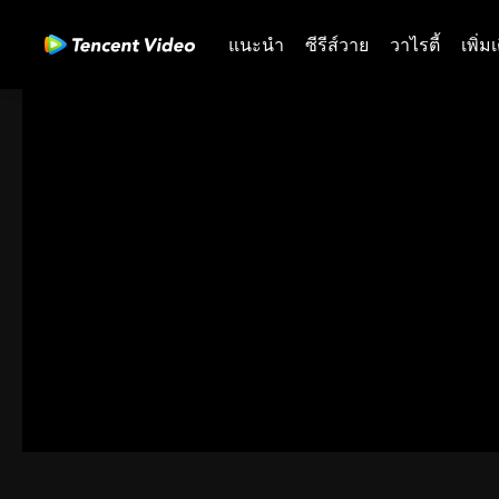
แนะนำ
ซีรีส์วาย
วาไรตี้
เพิ่ม