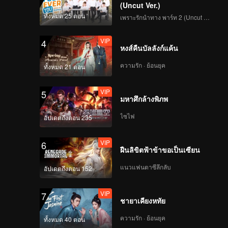
(Uncut Ver.)
ทั้งหมด 25 ตอน
เพราะรักนำทาง พาร์ท 2 (Uncut Ver.)
VIP
4
หงส์คืนบัลลังก์แค้น
ความรัก · ย้อนยุค
ทั้งหมด 21 ตอน
VIP
5
มหาศึกล้างพิภพ
ไซไฟ
อัปเดตถึงตอน 235
VIP
6
ฝืนลิขิตฟ้าข้าขอเป็นเซียน
แนวแฟนตาซีลึกลับ
อัปเดตถึงตอน 152
VIP
7
ชายาเคียงหทัย
ความรัก · ย้อนยุค
ทั้งหมด 40 ตอน