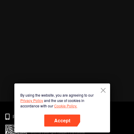
By using the website, you are agreeing to our
Privacy Policy
and the use of cookies in
accordance with our
Cookie Policy.
Phone
Accept
สแกนรหัส QR เพื่อดาวน์โหลด