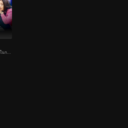
สองคนตกหลุมรักในกรงขังของกฎหมาย