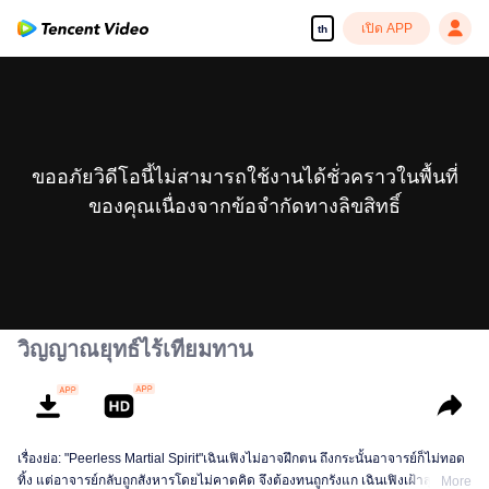
เปิด APP
th
ขออภัยวิดีโอนี้ไม่สามารถใช้งานได้ชั่วคราวในพื้นที่
ของคุณเนื่องจากข้อจำกัดทางลิขสิทธิ์
วิญญาณยุทธ์ไร้เทียมทาน
เรื่องย่อ: "Peerless Martial Spirit"เฉินเฟิงไม่อาจฝึกตน ถึงกระนั้นอาจารย์ก็ไม่ทอด
ทิ้ง แต่อาจารย์กลับถูกสังหารโดยไม่คาดคิด จึงต้องทนถูกรังแก เฉินเฟิงเฝ้าสุสานอยู่
More