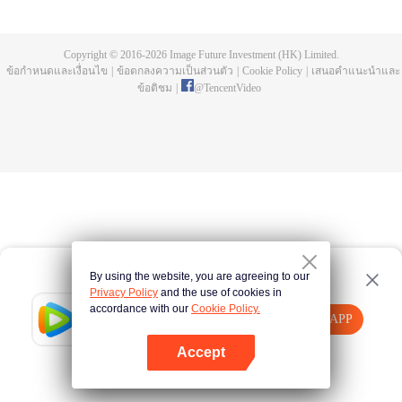
ห้าปี ก็พบว่าอาจารย์แกล้งตาย และยังพบยอดโลหิตมังกรและถ้วยสามขาลึกลับที่
เขาทิ้งไว้ให้ เฉินเฟิงออกตามหาอาจารย์ และกลายผู้ที่แข็งแกร่งที่สุด
Copyright © 2016-
2026
Image Future Investment (HK) Limited.
ข้อกำหนดและเงื่อนไข
|
ข้อตกลงความเป็นส่วนตัว
|
Cookie Policy
|
เสนอคำแนะนำและ
ข้อติชม
|
@
TencentVideo
By using the website, you are agreeing to our
Privacy Policy
and the use of cookies in
accordance with our
Cookie Policy.
Tencent Video
เปิด APP
รับชมเนื้อหาเพิ่มเติม
Accept
หากล้มเหลว โปรด
คลิกที่นี่
ลองใหม่อีกครั้ง
เปิด APP