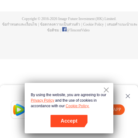
ห้าปี ก็พบว่าอาจารย์แกล้งตาย และยังพบยอดโลหิตมังกรและถ้วยสามขาลึกลับที่
เขาทิ้งไว้ให้ เฉินเฟิงออกตามหาอาจารย์ และกลายผู้ที่แข็งแกร่งที่สุด
Copyright © 2016-
2026
Image Future Investment (HK) Limited.
ข้อกำหนดและเงื่อนไข
|
ข้อตกลงความเป็นส่วนตัว
|
Cookie Policy
|
เสนอคำแนะนำและ
ข้อติชม
|
@
TencentVideo
By using the website, you are agreeing to our
Privacy Policy
and the use of cookies in
accordance with our
Cookie Policy.
Tencent Video
เปิด APP
รับชมเนื้อหาเพิ่มเติม
Accept
หากล้มเหลว โปรด
คลิกที่นี่
ลองใหม่อีกครั้ง
เปิด APP