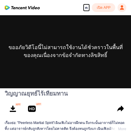
เปิด APP
th
ขออภัยวิดีโอนี้ไม่สามารถใช้งานได้ชั่วคราวในพื้นที่
ของคุณเนื่องจากข้อจำกัดทางลิขสิทธิ์
วิญญาณยุทธ์ไร้เทียมทาน
เรื่องย่อ: "Peerless Martial Spirit"เฉินเฟิงไม่อาจฝึกตน ถึงกระนั้นอาจารย์ก็ไม่ทอด
ทิ้ง แต่อาจารย์กลับถูกสังหารโดยไม่คาดคิด จึงต้องทนถูกรังแก เฉินเฟิงเฝ้าสุสานอยู่
More