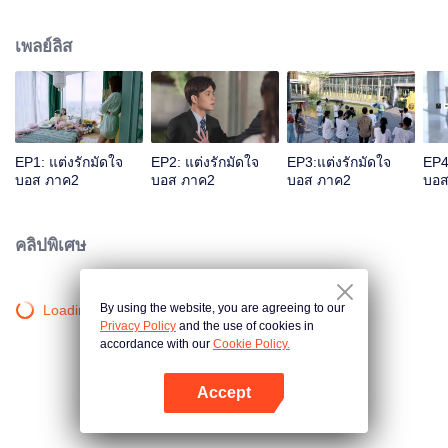
เมืองกั่งตง วิกฤตการวิพากษ์วิจารณ์ครั้งนี้ผลักดันให้ทั้งคู่ตกเป็นกระแสอย่างหนัก ไม่
ว่าจะเป็นการบังเอิญพบกันหรือเจอกันอีกครั้งเพราะถูกใครกำหนดไว้ ชะตากรรม
เพลย์ลิส
ของคู่รักคู่กัดนี้ตกอยู่ภายใต้ปัญหานานับประการ แต่ยังคง “ความหวานหยดย้อย”
ไม่เปลี่ยน
EP1: แต่งรักมัดใจ
EP2: แต่งรักมัดใจ
EP3:แต่งรักมัดใจ
EP4
บอส ภาค2
บอส ภาค2
บอส ภาค2
บอส
คลิปพิเศษ
By using the website, you are agreeing to our
Loading…
Privacy Policy
and the use of cookies in
accordance with our
Cookie Policy.
Accept
เปิด APP