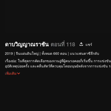
ดาบวิญญาณราชัน
ตอนที่ 118
แชร์
2019
|
จีนแผ่นดินใหญ่
|
ทั้งหมด 660 ตอน
|
แนวแฟนตาซีลึกลับ
เรื่องย่อ: ในที่สุดการคัดเลือกของจวนอู่ที่ผู้คนรอคอยก็เริ่มขึ้น การแข่ง
อุบัติเหตุบ่อยครั้ง และคลื่นสัตว์ที่ควบคุมโดยมนุษย์หลังจากการแข่งขัน
ใหญ่โตและลึกลับ นั่นคือ สำนักเทียนเหยี่ยน มาดูกันว่าฉู่สิงอวิ๋นจะแ
เพิ่มเติม