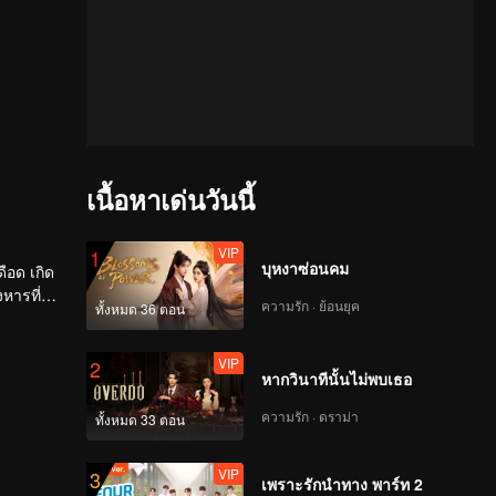
เนื้อหาเด่นวันนี้
VIP
1
บุหงาซ่อนคม
ดือด เกิด
หารที่
ความรัก · ย้อนยุค
ทั้งหมด 36 ตอน
VIP
2
หากวินาทีนั้นไม่พบเธอ
ความรัก · ดราม่า
ทั้งหมด 33 ตอน
VIP
3
เพราะรักนำทาง พาร์ท 2