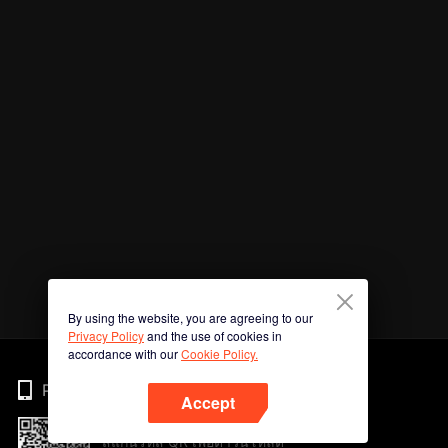
By using the website, you are agreeing to our
Privacy Policy
and the use of cookies in
accordance with our
Cookie Policy.
Phone
Accept
สแกนรหัส QR เพื่อดาวน์โหลด