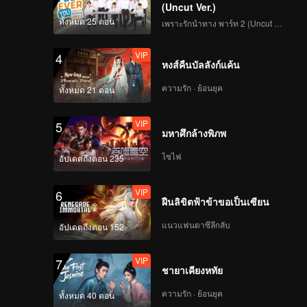
(Uncut Ver.)
ทั้งหมด 25 ตอน
เพราะรักนำทาง พาร์ท 2 (Uncut Ver.)
VIP
4
หงส์คืนบัลลังก์แค้น
ความรัก · ย้อนยุค
ทั้งหมด 21 ตอน
VIP
5
มหาศึกล้างพิภพ
ไซไฟ
อัปเดตถึงตอน 235
VIP
6
ฝืนลิขิตฟ้าข้าขอเป็นเซียน
แนวแฟนตาซีลึกลับ
อัปเดตถึงตอน 152
VIP
7
ชายาเคียงหทัย
ความรัก · ย้อนยุค
ทั้งหมด 40 ตอน