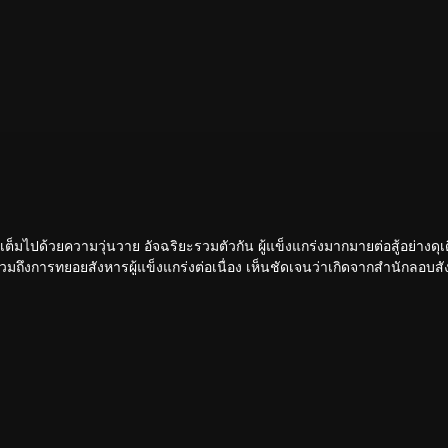
ขันเต็มไปด้วยความวุ่นวาย อัจฉริยะรวมตัวกัน ผู้แข็งแกร่งมากมายต่อสู้อย่างดุเ
 รวมถึงการทยอยสังหารผู้แข็งแกร่งต่อเนื่อง เห็นชัดเจนว่าเกิดจากสำนักลอบสัง
หวกโค่นดงหนามท่ามกลางการลอบสังหารที่ไม่อาจคาดเดานี้ได้อย่างไร