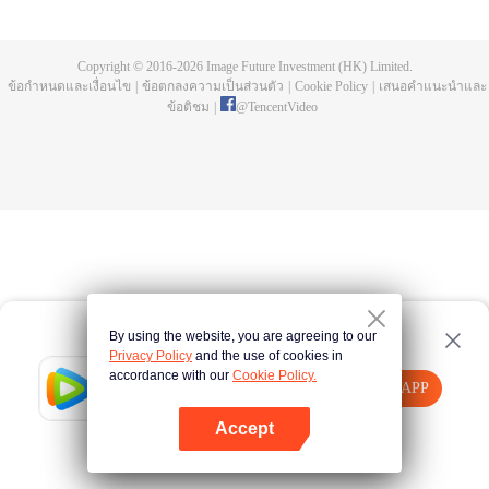
บ่อยครั้ง และคลื่นสัตว์ที่ควบคุมโดยมนุษย์หลังจากการแข่งขัน รวมถึงการทยอย
สังหารผู้แข็งแกร่งต่อเนื่อง เห็นชัดเจนว่าเกิดจากสำนักลอบสังหารที่ใหญ่โตและ
ลึกลับ นั่นคือ สำนักเทียนเหยี่ยน มาดูกันว่าฉู่สิงอวิ๋นจะแหวกโค่นดงหนามท่ามกลาง
Copyright © 2016-
2026
Image Future Investment (HK) Limited.
การลอบสังหารที่ไม่อาจคาดเดานี้ได้อย่างไร
ข้อกำหนดและเงื่อนไข
|
ข้อตกลงความเป็นส่วนตัว
|
Cookie Policy
|
เสนอคำแนะนำและ
ข้อติชม
|
@
TencentVideo
By using the website, you are agreeing to our
Privacy Policy
and the use of cookies in
accordance with our
Cookie Policy.
Tencent Video
เปิด APP
รับชมเนื้อหาเพิ่มเติม
Accept
หากล้มเหลว โปรด
คลิกที่นี่
ลองใหม่อีกครั้ง
เปิด APP