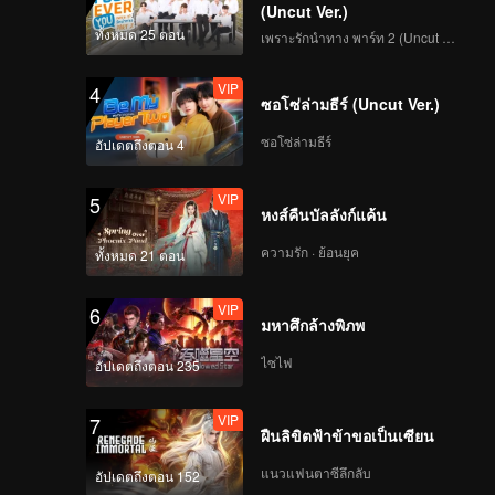
(Uncut Ver.)
ทั้งหมด 25 ตอน
เพราะรักนำทาง พาร์ท 2 (Uncut Ver.)
VIP
4
ซอโซ่ล่ามธีร์ (Uncut Ver.)
ซอโซ่ล่ามธีร์
อัปเดตถึงตอน 4
VIP
5
หงส์คืนบัลลังก์แค้น
ความรัก · ย้อนยุค
ทั้งหมด 21 ตอน
VIP
6
มหาศึกล้างพิภพ
ไซไฟ
อัปเดตถึงตอน 235
VIP
7
ฝืนลิขิตฟ้าข้าขอเป็นเซียน
แนวแฟนตาซีลึกลับ
อัปเดตถึงตอน 152