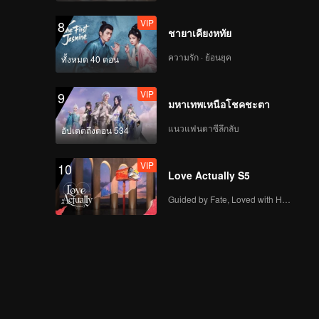
VIP
8
ชายาเคียงหทัย
ความรัก · ย้อนยุค
ทั้งหมด 40 ตอน
VIP
9
มหาเทพเหนือโชคชะตา
แนวแฟนตาซีลึกลับ
อัปเดตถึงตอน 534
VIP
10
Love Actually S5
Guided by Fate, Loved with Heart