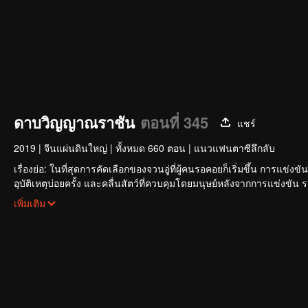
ดาบวิญญาณราชัน
ตอนที่ 345
แชร์
2019
|
จีนแผ่นดินใหญ่
|
ทั้งหมด 660 ตอน
|
แนวแฟนตาซีลึกลับ
เรื่องย่อ: ในที่สุดการคัดเลือกของจวนอู่ที่ผู้คนรอคอยก็เริ่มขึ้น การแข่ง
อุบัติเหตุบ่อยครั้ง และคลื่นสัตว์ที่ควบคุมโดยมนุษย์หลังจากการแข่งขัน
ใหญ่โตและลึกลับ นั่นคือ สำนักเทียนเหยี่ยน มาดูกันว่าฉู่สิงอวิ๋นจะแ
เพิ่มเติม