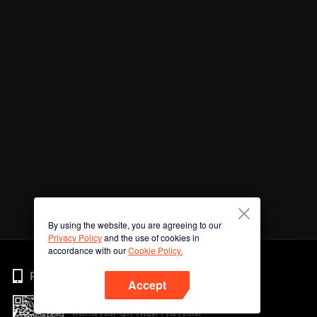
By using the website, you are agreeing to our
Privacy Policy
and the use of cookies in
accordance with our
Cookie Policy.
Phone
Accept
สแกนรหัส QR เพื่อดาวน์โหลด