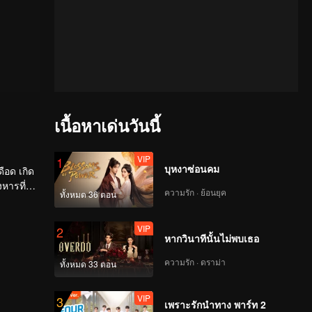
เนื้อหาเด่นวันนี้
VIP
1
บุหงาซ่อนคม
ดือด เกิด
หารที่
ความรัก · ย้อนยุค
ทั้งหมด 36 ตอน
VIP
2
หากวินาทีนั้นไม่พบเธอ
ความรัก · ดราม่า
ทั้งหมด 33 ตอน
VIP
3
เพราะรักนำทาง พาร์ท 2