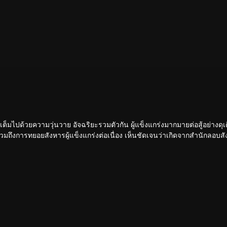
ขันเต็มไปด้วยความวุ่นวาย อัจฉริยะรวมตัวกัน ผู้แข็งแกร่งมากมายต่อสู้อย่างดุเ
 รวมถึงการทยอยสังหารผู้แข็งแกร่งต่อเนื่อง เห็นชัดเจนว่าเกิดจากสำนักลอบสัง
หวกโค่นดงหนามท่ามกลางการลอบสังหารที่ไม่อาจคาดเดานี้ได้อย่างไร