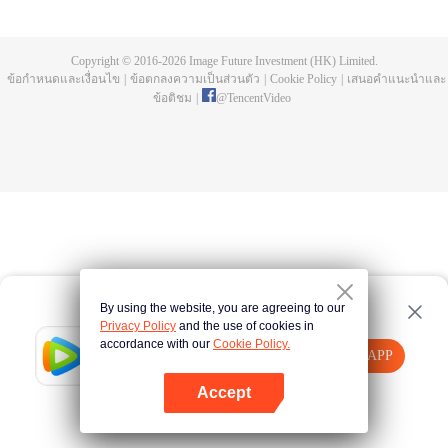
บ่อยครั้ง และคลื่นสัตว์ที่ควบคุมโดยมนุษย์หลังจากการแข่งขัน รวมถึงการทยอย
สังหารผู้แข็งแกร่งต่อเนื่อง เห็นชัดเจนว่าเกิดจากสำนักลอบสังหารที่ใหญ่โตและ
ลึกลับ นั่นคือ สำนักเทียนเหยี่ยน มาดูกันว่าฉู่สิงอวิ๋นจะแหวกโค่นดงหนามท่ามกลาง
Copyright © 2016-
2026
Image Future Investment (HK) Limited.
การลอบสังหารที่ไม่อาจคาดเดานี้ได้อย่างไร
ข้อกำหนดและเงื่อนไข
|
ข้อตกลงความเป็นส่วนตัว
|
Cookie Policy
|
เสนอคำแนะนำและ
ข้อติชม
|
@
TencentVideo
By using the website, you are agreeing to our
Privacy Policy
and the use of cookies in
accordance with our
Cookie Policy.
Tencent Video
เปิด APP
รับชมเนื้อหาเพิ่มเติม
Accept
หากล้มเหลว โปรด
คลิกที่นี่
ลองใหม่อีกครั้ง
เปิด APP