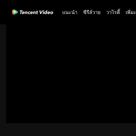
แนะนำ
ซีรีส์วาย
วาไรตี้
เพิ่ม