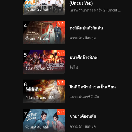
合.mp4
(Uncut Ver.)
ทั้งหมด 25 ตอน
เพราะรักนำทาง พาร์ท 2 (Uncut Ver.)
VIP
4
EP5(Part 1): The New
หงส์คืนบัลลังก์แค้น
Journey Team Play
Games on the Train -
ความรัก · ย้อนยุค
ทั้งหมด 21 ตอน
Who's Gonna Clear
More?
VIP
5
EP5(Part 2): Lin
มหาศึกล้างพิภพ
Gengxin and Yue
Yunpeng Eat Rice
ไซไฟ
อัปเดตถึงตอน 235
Noodles in Yulin City
VIP
VIP
6
《新游记》ep05会员加
ฝืนลิขิตฟ้าข้าขอเป็นเซียน
更
แนวแฟนตาซีลึกลับ
อัปเดตถึงตอน 152
VIP
7
EP6(Part1): The New
ชายาเคียงหทัย
Journey Brothers Are
All Abandoned on a
ความรัก · ย้อนยุค
ทั้งหมด 40 ตอน
Desert Island