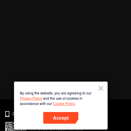
By using the website, you are agreeing to our
Privacy Policy
and the use of cookies in
accordance with our
Cookie Policy.
Phone
Accept
สแกนรหัส QR เพื่อดาวน์โหลด