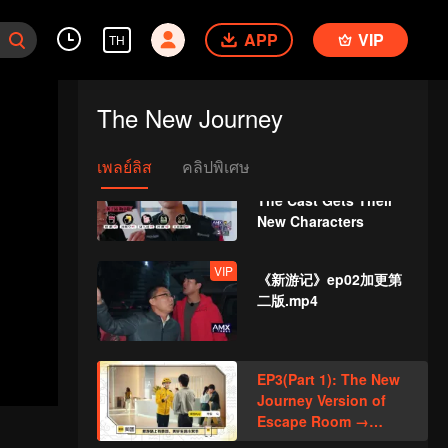
更.mp4
APP
VIP
TH
EP2(Part 1): The Cast
Undertakes a 48-hour
The New Journey
Survival Challenge
เพลย์ลิส
คลิปพิเศษ
EP2(Part 2): Ding~
The Cast Gets Their
New Characters
VIP
《新游记》ep02加更第
二版.mp4
EP3(Part 1): The New
Journey Version of
Escape Room →
Escape the