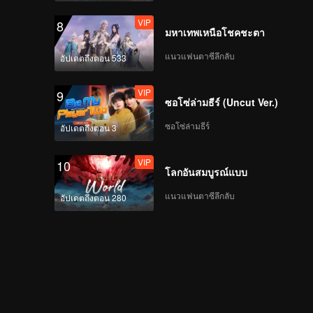
VIP
8
EP6(Part2): The New
มหาเทพเหนือโชคชะตา
Journey Brothers Try
Their Best to Deceive
แนวแฟนตาซีลึกลับ
อัปเดตถึงตอน 533
Each Other for the
Treasures
VIP
VIP
9
《新游记》EP06 会员加
ซอโซ่ล่ามธีร์ (Uncut Ver.)
更播出版
ซอโซ่ล่ามธีร์
อัปเดตถึงตอน 3
VIP
10
EP7(Part1): The New
โลกอันสมบูรณ์แบบ
Journey Brothers
Play Hide-and-Seek in
แนวแฟนตาซีลึกลับ
อัปเดตถึงตอน 280
an Old Mansion
EP7(Part2): The New J
ourney Brothers Have
an Exciting Volleyball
Game in Wenchang
VIP
EP07 会员加更播出版