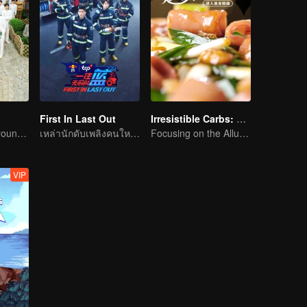
First In Last Out
Irresistible Carbs: Tempting Food Collection
Here come the young traditional culture fans!
เหล่านักดับเพลิงคนใหม่มาแล้ว
Focusing on the Allure of Carbohydrate Staples
VIP