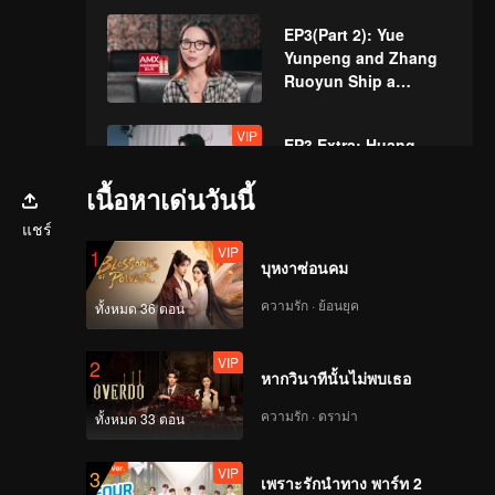
Container!
EP3(Part 2): Yue
Yunpeng and Zhang
Ruoyun Ship a
Couple on Set
VIP
EP3 Extra: Huang
Zitao's Great Appetite
เนื้อหาเด่นวันนี้
Makes Yue Yunpeng
Shocked
แชร์
VIP
1
EP4(Part 1): Yue
บุหงาซ่อนคม
Yunpeng and Zhang
Ruoyun Have a Fight
ความรัก · ย้อนยุค
ทั้งหมด 36 ตอน
over a Hotpot
VIP
2
EP4(Part 2): New Tour
หากวินาทีนั้นไม่พบเธอ
Group Painting
Flower Face To
ความรัก · ดราม่า
ทั้งหมด 33 ตอน
Experience Intangible
Cultural Heritage
VIP
VIP
3
《新游记》ep04加更
เพราะรักนำทาง พาร์ท 2