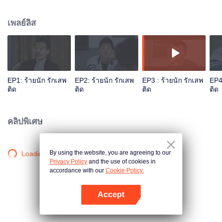
แม่แท้ๆ ของเขาแต่งงานใหม่กับนายทหารชั้นสูงนาม กู้เวยถิง ด้านกู้ไห่ลูกชายของ
เวยถิงก็ตั้งป้อมเกลียดชังคุณพ่อของตัวเองตั้งแต่ที่ต้องเสียแม่ไป และแล้วโชคชะตา
เพลย์ลิส
ก็นำสองพี่น้องบุญธรรมที่ต่างก็มีนิสัยใจคอและไม่ค่อยจะสบอารมณ์มาพบกันใน
โรงเรียนมัธยมปลายของกรุงปักกิ่ง โดยตอนแรกต่างก็ไม่รู้ว่าอีกฝ่ายเป็นใครมาก่อน
เวลาผ่านไป ทั้งคู่ก็เริ่มพัฒนาความรู้สึกที่มีต่อกันไปเรื่อยๆ ตามแบบที่ต่างกัน ขณะที่
สองเพื่อนร่วมห้อง โหยวฉีและ หยางเหมิ่งก็มีส่วนช่วยให้ความสัมพันธ์ของทั้งคู่ก่อ
ร่างสร้างตัวด้วย มิตรภาพของพวกเขาทั้ง4คนจะสวยงามและน่าประทับใจขนาด
ไหน โปรดติดตาม...
EP1: ร้ายนัก รักเสพ
EP2: ร้ายนัก รักเสพ
EP3 : ร้ายนัก รักเสพ
EP4
ติด
ติด
ติด
ติด
คลิปพิเศษ
By using the website, you are agreeing to our
Loading…
Privacy Policy
and the use of cookies in
accordance with our
Cookie Policy.
Accept
เปิด APP