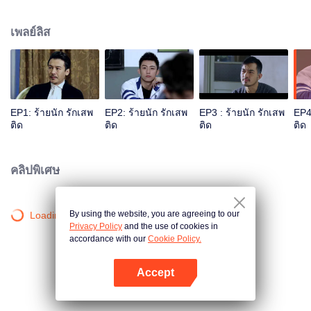
แม่แท้ๆ ของเขาแต่งงานใหม่กับนายทหารชั้นสูงนาม กู้เวยถิง ด้านกู้ไห่ลูกชายของ
เวยถิงก็ตั้งป้อมเกลียดชังคุณพ่อของตัวเองตั้งแต่ที่ต้องเสียแม่ไป และแล้วโชคชะตา
เพลย์ลิส
ก็นำสองพี่น้องบุญธรรมที่ต่างก็มีนิสัยใจคอและไม่ค่อยจะสบอารมณ์มาพบกันใน
โรงเรียนมัธยมปลายของกรุงปักกิ่ง โดยตอนแรกต่างก็ไม่รู้ว่าอีกฝ่ายเป็นใครมาก่อน
เวลาผ่านไป ทั้งคู่ก็เริ่มพัฒนาความรู้สึกที่มีต่อกันไปเรื่อยๆ ตามแบบที่ต่างกัน ขณะที่
สองเพื่อนร่วมห้อง โหยวฉีและ หยางเหมิ่งก็มีส่วนช่วยให้ความสัมพันธ์ของทั้งคู่ก่อ
ร่างสร้างตัวด้วย มิตรภาพของพวกเขาทั้ง4คนจะสวยงามและน่าประทับใจขนาด
ไหน โปรดติดตาม...
EP1: ร้ายนัก รักเสพ
EP2: ร้ายนัก รักเสพ
EP3 : ร้ายนัก รักเสพ
EP4
ติด
ติด
ติด
ติด
คลิปพิเศษ
By using the website, you are agreeing to our
Loading…
Privacy Policy
and the use of cookies in
accordance with our
Cookie Policy.
Accept
เปิด APP