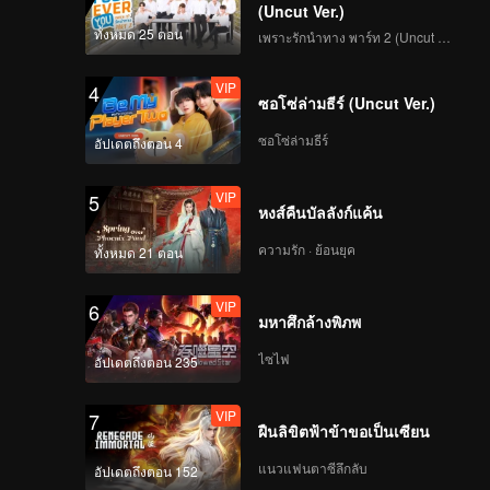
(Uncut Ver.)
ทั้งหมด 25 ตอน
เพราะรักนำทาง พาร์ท 2 (Uncut Ver.)
VIP
4
ซอโซ่ล่ามธีร์ (Uncut Ver.)
ซอโซ่ล่ามธีร์
อัปเดตถึงตอน 4
VIP
5
หงส์คืนบัลลังก์แค้น
ความรัก · ย้อนยุค
ทั้งหมด 21 ตอน
VIP
6
มหาศึกล้างพิภพ
ไซไฟ
อัปเดตถึงตอน 235
VIP
7
ฝืนลิขิตฟ้าข้าขอเป็นเซียน
แนวแฟนตาซีลึกลับ
อัปเดตถึงตอน 152