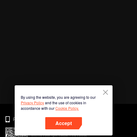
By using the website, you are agreeing to our
Privacy Policy
and the use of cookies in
accordance with our
Cookie Policy.
Phone
Accept
สแกนรหัส QR เพื่อดาวน์โหลด