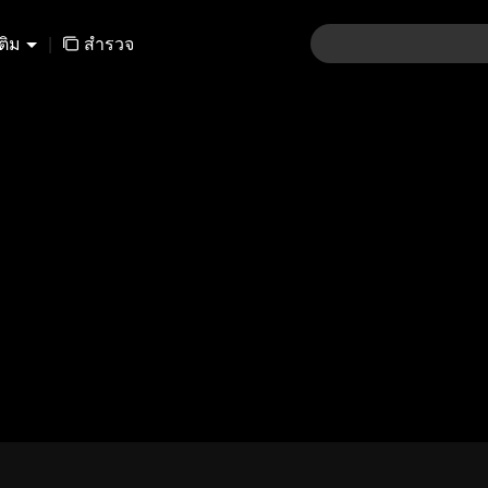
เติม
|
สำรวจ