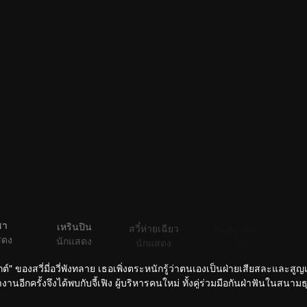
ชา
เหรินปิน
สวี๋ห่ายเฉียว
กัวเสี่ยวถิง
สดง
นักแสดง
นักแสดง
นักแสดง
์" ของสวี่มี่อวี่พังทลาย เธอเพิ่งตระหนักรู้ว่าตนเองเป็นฝ่ายเสียสละและสูญ
อีกครั้งจึงได้พบกับจี้เฟิง ผู้บริหารคนใหม่ ทั้งคู่ร่วมมือกันฝ่าฟันในสนามธ