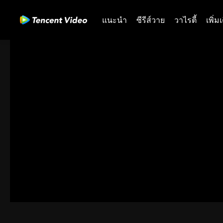
แนะนำ
ซีรีส์วาย
วาไรตี้
เพิ่ม