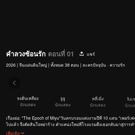
คำลวงซ้อนรัก
ตอนที่ 01
แชร์
2026
|
จีนแผ่นดินใหญ่
|
ทั้งหมด 38 ตอน
|
ละครปัจจุบัน · ความรัก
จงฮั่นเหลียง
จูจู
หลี่เมิ่ง
จิงเ
นักแสดง
นักแสดง
นักแสดง
นักแ
เรื่องย่อ: "The Epoch of Miyu"วันครบรอบแต่งงานปีที่ 10 แสน "เพอร์เฟกต
ไปแล้ว จึงตัดสินใจหย่าร้าง ตำแหน่งใหม่ที่โรงแรมดึงเธอกลับมาสู่การทำงาน
ความรักบังเกิด การงานรุ่งเรือง
เพิ่มเติม