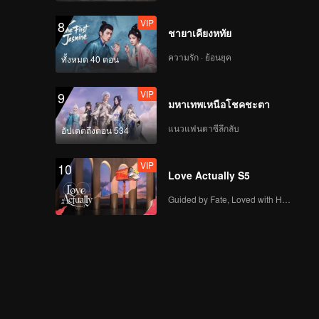
VIP
8
ชายาเคียงหทัย
ความรัก · ย้อนยุค
ทั้งหมด 40 ตอน
VIP
9
มหาเทพเหนือโชคชะตา
แนวแฟนตาซีลึกลับ
อัปเดตถึงตอน 534
VIP
10
Love Actually S5
Guided by Fate, Loved with Heart