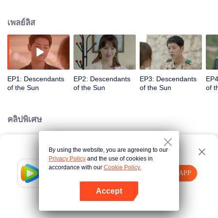
แดยอง เพื่อนหนุ่ม ต้องมาช่วยกันตามหาโทรศัพท์มือถือที่หายไป จน ยู ชีจิน ได้พบ
กับคุณหมอ คัง โมยอน และตกหลุมรักเธอตั้งแต่แรกพบ ทั้งคู่เลยตกลงออกเดทกัน
เพลย์ลิส
แต่เดทแรกของพวกเขาคัง โมยอน ก็ถูกเทแบบงง ๆ ทำให้เขาอยากรู้สาเหตุของการ
ถูกเทในครั้งนี้ แต่ยูชีจินไม่ยอมบอกความจริง ทั้งคู่จึงยุติความสัมพันธ์กันไว้เพียง
เท่านั้น แต่แล้วโชคชะตาก็พาให้พวกเขากลับมาเจอกันอีกครั้งท่มกลางสถานการณ์
ความวุ่นวายระดับชาติ ความรักระหว่างพวกเขาจะสานต่อได้หรือไม่ โปรดติดตาม
EP1: Descendants
EP2: Descendants
EP3: Descendants
EP4
of the Sun
of the Sun
of the Sun
of 
คลิปพิเศษ
By using the website, you are agreeing to our
Loading…
Privacy Policy
and the use of cookies in
accordance with our
Cookie Policy.
Tencent Video
เปิด APP
รับชมเนื้อหาเพิ่มเติม
Accept
หากล้มเหลว โปรด
คลิกที่นี่
ลองใหม่อีกครั้ง
เปิด APP