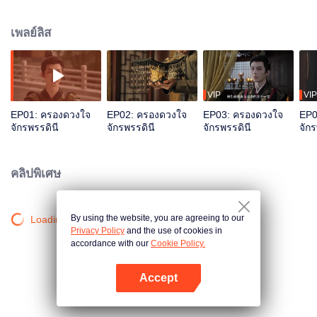
นอกอ่อนน้อมเชื่อฟัง แต่เบื้องหลังสะสมกำลัง ผลักดันการเมืองใหม่ภายใต้ความช่วย
เหลือของเผยเซิ่นจือเบื้องหลัง นางถูกสติปัญญาของเขาดึงดูด ในที่สุดหนิงจิ่นอีก็ขึ้น
เพลย์ลิส
เป็นจักรพรรดิหญิงแห่งยุค
VIP
VIP
EP01: ครองดวงใจ
EP02: ครองดวงใจ
EP03: ครองดวงใจ
EP0
จักรพรรดินี
จักรพรรดินี
จักรพรรดินี
จักร
คลิปพิเศษ
By using the website, you are agreeing to our
Loading…
Privacy Policy
and the use of cookies in
accordance with our
Cookie Policy.
Accept
เปิด APP