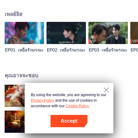
อย่างเผยเจิง เฉิงอวี่ยั่วยวนเผยเจิงอยู่หลายครั้ง เปิดโอกาสให้เขาได้เป็นฮีโร่ช่วยเธอ
ออกมา จากตอนแรกที่เผยเจิงนิ่งเฉย จนกลายเป็นฝ่ายรุกเธอแทน และหัวใจก็ค่อย ๆ
เพลย์ลิส
ถลำลึกลงไป
VIP
VIP
EP01: เหยื่อรักมรณะ
EP02: เหยื่อรักมรณะ
EP03: เหยื่อรักมรณะ
EP0
คุณอาจจะชอบ
By using the website, you are agreeing to our
ทาสรักฝ่าบาท
Privacy Policy
and the use of cookies in
accordance with our
Cookie Policy.
Accept
กับดักรักลวงใจ
เปิด APP