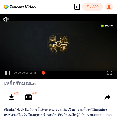
เปิด APP
th
เพลิดเพลินกับซีรีส์ความคมชัดสูงอย่างลื่นไหล
00:00:00
/
00:09:45
เหยื่อรักมรณะ
เรื่องย่อ: "Hook Bait"นกขมิ้นในกรงทองอย่างเฉิงอวี่ พยายามดิ้นรนให้หลุดพ้นจาก
กรงขังของโจวจิ้น ในเหตุการณ์ "นอกใจ" ที่ตั้งใจ เธอได้รู้จักกับ "นายแบบชาย"
More