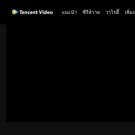
แนะนำ
ซีรีส์วาย
วาไรตี้
เพิ่ม