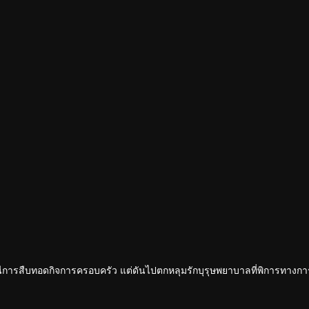
หนีการสืบทอดกิจการครอบครัว แต่ดันไปตกหลุมรักบุรุษพยาบาลที่พิการทางกา