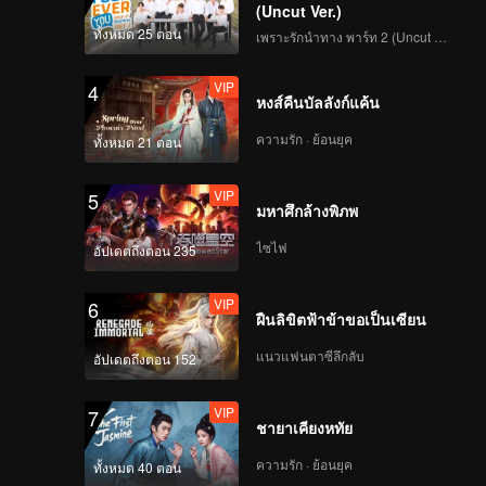
(Uncut Ver.)
ทั้งหมด 25 ตอน
เพราะรักนำทาง พาร์ท 2 (Uncut Ver.)
VIP
4
หงส์คืนบัลลังก์แค้น
ความรัก · ย้อนยุค
ทั้งหมด 21 ตอน
VIP
5
มหาศึกล้างพิภพ
ไซไฟ
อัปเดตถึงตอน 235
VIP
6
ฝืนลิขิตฟ้าข้าขอเป็นเซียน
แนวแฟนตาซีลึกลับ
อัปเดตถึงตอน 152
VIP
7
ชายาเคียงหทัย
ความรัก · ย้อนยุค
ทั้งหมด 40 ตอน