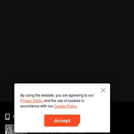
By using the website, you are agreeing to our
Privacy Policy
and the use of cookies in
accordance with our
Cookie Policy.
Phone
Accept
สแกนรหัส QR เพื่อดาวน์โหลด