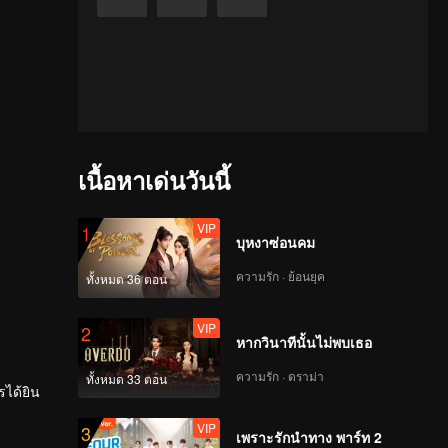
เนื้อหาเด่นวันนี้
VIP
1
บุหงาซ่อนคม
ความรัก · ย้อนยุค
ทั้งหมด 36 ตอน
VIP
2
หากวินาทีนั้นไม่พบเธอ
ความรัก · ดราม่า
ทั้งหมด 33 ตอน
รได้ยิน
VIP
3
เพราะรักนำทาง พาร์ท 2