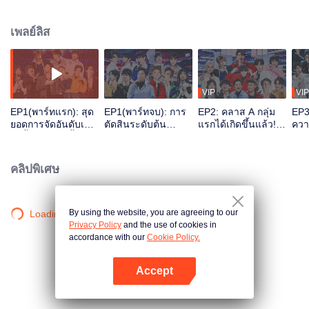
ร้องเต้น และมีความพร้อมที่จะขึ้นเป็นบอยแบนด์ไอดอลหน้าใหม่แห่งวงการ
รายการCHUANG2021 ได้รับสมัครหนุ่ม ๆ จากหลายสังกัดมากมาย และไม่จำกัด
เพลย์ลิส
แค่เพียงในประเทศ ยังมีหนุ่ม ๆ บางคนมาจากต่างแดนอีกด้วย มาร่วมเชียร์และเป็น
กำลังใจให้กับหนุ่ม ๆ CHUANG2021 กันได้ผ่านทาง WeTV เท่านั้น
VIP
VIP
EP1(พาร์ทแรก): สุด
EP1(พาร์ทจบ): การ
EP2: คลาส A กลุ่ม
EP3
ยอดการจัดอันดับเด็ก
ตัดสินระดับต้น
แรกได้เกิดขึ้นแล้ว!
ควา
ฝึกทั้ง 90 คนครั้งแรก
ดำเนินการต่อ
พร้อมการประกาศ
โชว
เปลี่ยนแปลงคลาส A
ภารกิจโชว์สเตจ
ใครค
ครั้งใหม่
โหว
คลิปพิเศษ
By using the website, you are agreeing to our
Loading…
Privacy Policy
and the use of cookies in
accordance with our
Cookie Policy.
Accept
เปิด APP