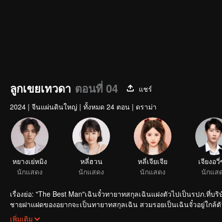
ลูกเขยเทวดา
ตอนที่ 04
แชร์
2024
|
จีนแผ่นดินใหญ่
|
ทั้งหมด 24 ตอน
|
ดราม่า
หยางเย่หมิง
หลี่ฮวน
หลี่เจียเจีย
เจียงอวี่
นักแสดง
นักแสดง
นักแสดง
นักแส
เรื่องย่อ: "The Best Man"เฉินจั๋วทายาทสกุลเฉินแฝงตัวไปเป็นรปภ.ที่บริษั
ชายฝาแฝดของอยากจะเป็นทายาทสกุลเฉิน สวมรอยเป็นเฉินจั๋วอยู่ใกล้ตัวส
เหม่ยอิ๋งใช้ชีวิตที่เหลือ
เพิ่มเติม