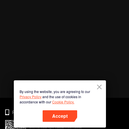
By using the website, you are agreeing to our
Privacy Policy
and the use of cookies in
accordance with our
Cookie Policy.
Phone
Accept
สแกนรหัส QR เพื่อดาวน์โหลด