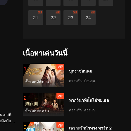
VIP
VIP
VIP
VIP
21
22
23
24
เนื้อหาเด่นวันนี้
VIP
1
บุหงาซ่อนคม
ความรัก · ย้อนยุค
ทั้งหมด 36 ตอน
VIP
2
หากวินาทีนั้นไม่พบเธอ
ความรัก · ดราม่า
ทั้งหมด 33 ตอน
เยว่พี่
มือกับสวี
VIP
3
เพราะรักนำทาง พาร์ท 2