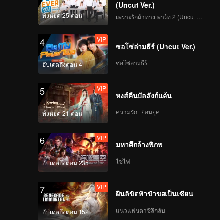
(Uncut Ver.)
ทั้งหมด 25 ตอน
เพราะรักนำทาง พาร์ท 2 (Uncut Ver.)
VIP
4
ซอโซ่ล่ามธีร์ (Uncut Ver.)
ซอโซ่ล่ามธีร์
อัปเดตถึงตอน 4
VIP
5
หงส์คืนบัลลังก์แค้น
ความรัก · ย้อนยุค
ทั้งหมด 21 ตอน
VIP
6
มหาศึกล้างพิภพ
ไซไฟ
อัปเดตถึงตอน 235
VIP
7
ฝืนลิขิตฟ้าข้าขอเป็นเซียน
แนวแฟนตาซีลึกลับ
อัปเดตถึงตอน 152