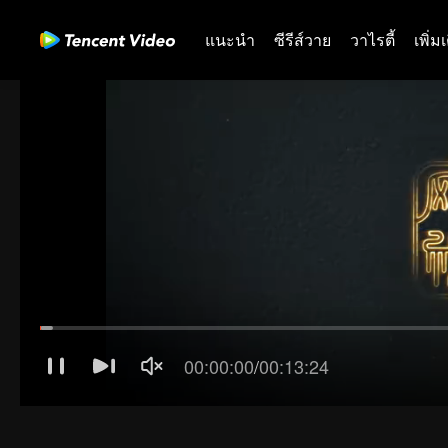
แนะนำ
ซีรีส์วาย
วาไรตี้
เพิ่ม