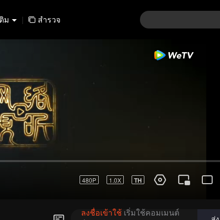
เติม
|
สำรวจ