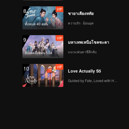
VIP
8
ชายาเคียงหทัย
ความรัก · ย้อนยุค
ทั้งหมด 40 ตอน
VIP
9
มหาเทพเหนือโชคชะตา
แนวแฟนตาซีลึกลับ
อัปเดตถึงตอน 534
VIP
10
Love Actually S5
Guided by Fate, Loved with Heart