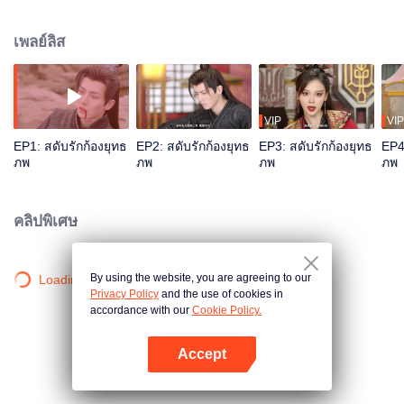
นที่เมื่อพันปีก่อนหายตัวไปเพราะปกป้องสรรพสิ่งไม่มีผิดเพี้ยน ชิงเฉินไปจากเขา
เฟิ่งหมินพร้อมกับความสงสัยนั้น ทว่าเทพธิดามู่เหยากลับบีบคั้นให้สาบานว่าจะกำ
เพลย์ลิส
จัดฝูเซิงทิ้ง ชิงเฉินยอมแต่งงานกับมู่เหยาเพื่อปกป้องฝูเซิง แต่มู่เหยากลับไม่ยอม
ปล่อยฝูเซิงไปอยู่ดี จิ้งยวนปรากฏตัวด้วยร่างมังกรดำแท้จริงของเขาเพื่อปกป้องฝู
เซิงต่อกรภัยพิบัตินี้จนตกลงไปในโลกฝูเซิงอิ้นพร้อมกับฝูเซิง ผ่านไปนานมากชิงเฉิน
จึงหาฝูเซิงและจิ้งยวนเจอ และเพื่อคุณธรรมและสรรพสิ่ง พวกเขาตัดสินใจร่วมมือกับ
ต่อกรกับมู่เหยาที่ถูกกิเลสครอบงำ
VIP
VIP
EP1: สดับรักก้องยุทธ
EP2: สดับรักก้องยุทธ
EP3: สดับรักก้องยุทธ
EP4
ภพ
ภพ
ภพ
ภพ
คลิปพิเศษ
By using the website, you are agreeing to our
Loading…
Privacy Policy
and the use of cookies in
accordance with our
Cookie Policy.
Accept
เปิด APP