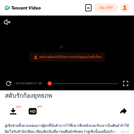
เปิด APP
th
เพลิดเพลินกับซีรีส์ความคมชัดสูงอย่างลื่นไหล
00:00:00
/
00:07:39
สดับรักก้องยุทธภพ
ฝูเซิงช่วยจิ้งยวนจอมมารผู้ตกที่นั่งลำบากไว้ที่เขาเฟิ่งหมิงและรับเขาเป็นศิษย์ ทำให้
ผิดใจกับสำนักเซียน เซียนชิงเฉินที่มาขอศิษย์กลับพบว่าฝูเซิงนั้นเหมือนกับเซียนซีอวิ๋
More