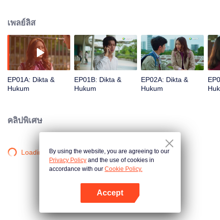
seperti kakak-adik. Orangtua masing-masing juga bersahabat. Melompat 10
tahun kemudian, ketika remaja, Dikta kuliah di fakultas hukum, sedangkan
เพลย์ลิส
Nadhira kelas 11 SMA. Dua-duanya tetap bersahabat selayaknya kakak-
adik dan masing-masing sudah punya pacar. Nadhira pacaran dengan
Jeno, teman satu sekolah, sedangkan Dikta dengan teman sekampus, Alea.
Pada Nadhira, ayah dan ibunya menceritakan, ayah Dikta mengungkapkan
harapan terakhirnya: kelak Dikta dan Nadhira bisa berjodoh sebagai suami-
istri. Nadhira kaget sekali campur geli, dan buru-buru mengatakan
EP01A: Dikta &
EP01B: Dikta &
EP02A: Dikta &
EP0
perjodohan di antara mereka tidak akan berhasil. Dikta sudah tahu duluan
Hukum
Hukum
Hukum
Hu
soal itu, mengatakan itu sekadar harapan seorang ayah. Dikta dan Nadhira
sepakat menjalin hubungan "kakak-adik", tidak lebih dari itu. Sementara itu,
Dikta melihat pacarnya, Alea dekat dengan Jeffry, kawannya. Dikta menuduh
คลิปพิเศษ
Alea selingkuh dan menjatuhkan vonis putus. Dari situ, Dikta kian dekat
dengan Nadhira. Bikin Jeno merasa dinomorduakan. Dikta sendiri menarik-
ulur hubungannya dengan Nadhira. Pada satu kesempatan, ia bisa begitu
By using the website, you are agreeing to our
Loading…
perhatian. Di kali lain ia jadi sosok menyebalkan, meminta Nadhira jangan
Privacy Policy
and the use of cookies in
sampai jatuh cinta padanya. Dikta juga sering kali menghilang di hari-hari
accordance with our
Cookie Policy.
tertentu. Rupanya, Dikta memendam rahasia lain: ia mengidap penyakit
gagal ginjal sejak kecil dan kini harus rutin cuci darah di hari-hari tertentu.
Accept
Penyakit itu juga membuatnya bimbang pada hubungannya dengan
เปิด APP
Nadhira. Ia sadar harapan hidupnya tipis. Akankah cinta Dikta dan Nadhira
berakhir bahagia?