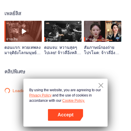
ถึงตลาดดัน พบว่าโลกมนุษย์ดำเนินมาถึงยุคสาธารณรัฐแล้ว พวกเขาจึงแปลงโฉม
แล้วเริ่มปฏิบัติภารกิจพิเศษในการปิดผนึกภูตผี
เพลย์ลิส
จ่ายเงิน
จ่ายเงิน
จ่ายเงิน
ตอนแรก: ทวยเทพลง
ตอนจบ: หวานสุดๆ
สัมภาษณ์กองถ่าย
มาจุติยังโลกมนุษย์
ไปเลย! จ้าวลี่อิ่งหลิน
โปรโมต: จ้าวลี่อิ่ง
เพื่อจับปีศาจ ท่านอ๋อง
เกิงซินคืนร่างเดิมอีก
หลินเกิงซินหวนนึกถึง
ท่านเทพรวมตัวกันอีก
ครั้ง
ฉากคว้าคอจูบ
ครั้ง
คลิปพิเศษ
By using the website, you are agreeing to our
Loading…
Privacy Policy
and the use of cookies in
accordance with our
Cookie Policy.
Accept
เปิด APP