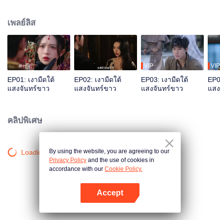
ฐานะผู้ตรวจการทัพเพื่อแก้แค้น ด้วยการจับกุมพ่อเลี้ยงและบังคับให้แต่งงานกับเห
ออันหราน ส่วนหม่อหยู่ถัง หญิงสาวที่เคยพึ่งพาเฮ่อเหลียนเจิงในวัยเด็ก กลับต้อง
เพลย์ลิส
กลายเป็นคนขาพิการเพราะเขา หลายปีผ่านไป เมื่อทั้งคู่พบกันอีกครั้ง ภายใต้หน้า
ฉากการแสดงอันงดงามของหม่อหยู่ถัง กลับซ่อนความเกลียดชังที่สาหัสเหมือนน้ำ
แข็ง
VIP
VIP
EP01: เงามืดใต้
EP02: เงามืดใต้
EP03: เงามืดใต้
EP0
แสงจันทร์ขาว
แสงจันทร์ขาว
แสงจันทร์ขาว
แสง
คลิปพิเศษ
By using the website, you are agreeing to our
Loading…
Privacy Policy
and the use of cookies in
accordance with our
Cookie Policy.
Accept
เปิด APP