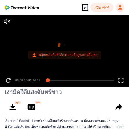
เปิด APP
th
เงามืดใต้แสงจันทร์ขาว
เรื่องย่อ: " Sadistic Love"เฮ่อเหลียนเจิงรักเหออันหราน น้องสาวต่างแม่อย่างสุด
หัวใจ แต่กลับต้องเห็นพ่อเหอกักขังแม่ตัวเองจนตาย ผ่านไปห้าปี เขากลับมาใน
More