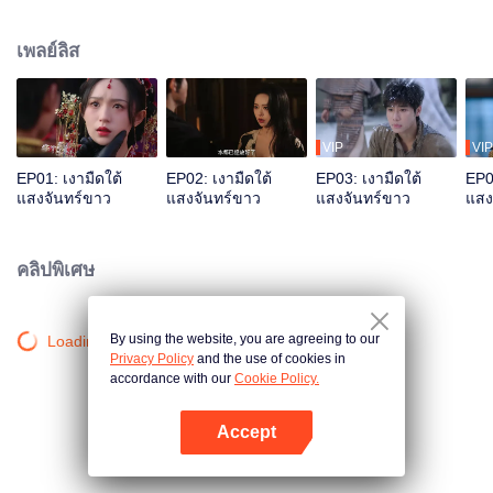
ฐานะผู้ตรวจการทัพเพื่อแก้แค้น ด้วยการจับกุมพ่อเลี้ยงและบังคับให้แต่งงานกับเห
ออันหราน ส่วนหม่อหยู่ถัง หญิงสาวที่เคยพึ่งพาเฮ่อเหลียนเจิงในวัยเด็ก กลับต้อง
เพลย์ลิส
กลายเป็นคนขาพิการเพราะเขา หลายปีผ่านไป เมื่อทั้งคู่พบกันอีกครั้ง ภายใต้หน้า
ฉากการแสดงอันงดงามของหม่อหยู่ถัง กลับซ่อนความเกลียดชังที่สาหัสเหมือนน้ำ
แข็ง
VIP
VIP
EP01: เงามืดใต้
EP02: เงามืดใต้
EP03: เงามืดใต้
EP0
แสงจันทร์ขาว
แสงจันทร์ขาว
แสงจันทร์ขาว
แสง
คลิปพิเศษ
By using the website, you are agreeing to our
Loading…
Privacy Policy
and the use of cookies in
accordance with our
Cookie Policy.
Accept
เปิด APP