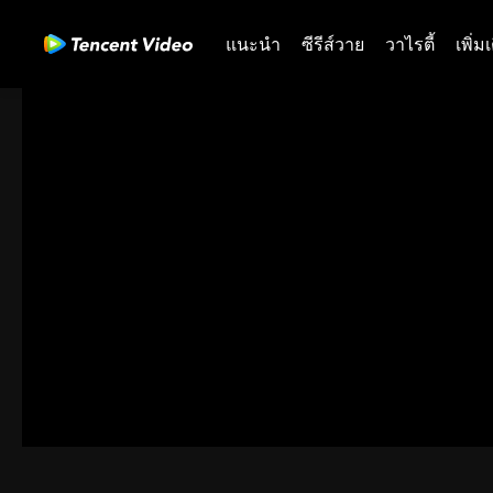
แนะนำ
ซีรีส์วาย
วาไรตี้
เพิ่ม