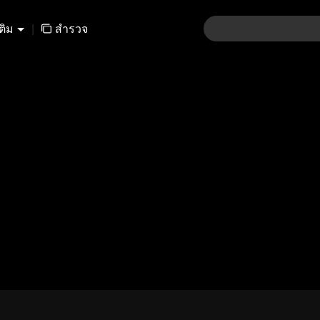
เติม
|
สำรวจ