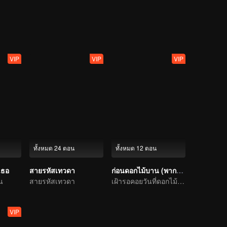
ัน-มิตรภาพ ไปกับพวกเขาได้ในซีรีส์ “แฟนผมเป็นประธานนักเรียน My School
VIP
VIP
VIP
ทั้งหมด 24 ตอน
ทั้งหมด 12 ตอน
เธอ
สายรหัสเทวดา
ก่อนดอกไม้บาน (พากย์ไทย)
น
สายรหัสเทวดา
เฝ้ารอคอยวันที่ดอกไม้แบ่งบาน
VIP