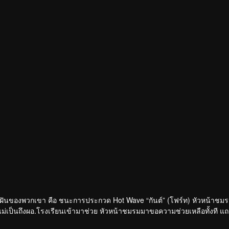
ความฝันของพวกเขา คือ ชนะการประกวด Hot Wave “กันต์” (โฟร์ท) หัวหน้าชม
รีแม่เป็นถึงผอ.โรงเรียนเข้ามาช่วย หัวหน้าชมรมมาขอความช่วยเหลือทั้งที แ
นะการประกวดเพื่อที่เขาจะได้ขอกันต์เป็นแฟนสักที! ร่วมส่งท้ายชีวิต ม.6 