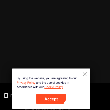
By using the website, you are agreeing to our
Privacy Policy
and the use of cookies in
accordance with our
Cookie Policy.
Phone
Accept
สแกนรหัส QR เพื่อดาวน์โหลด