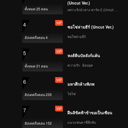
(Uncut Ver.)
ทั้งหมด 25 ตอน
เพราะรักนำทาง พาร์ท 2 (Uncut Ver.)
VIP
4
ซอโซ่ล่ามธีร์ (Uncut Ver.)
ซอโซ่ล่ามธีร์
อัปเดตถึงตอน 4
VIP
5
หงส์คืนบัลลังก์แค้น
ความรัก · ย้อนยุค
ทั้งหมด 21 ตอน
VIP
6
มหาศึกล้างพิภพ
ไซไฟ
อัปเดตถึงตอน 235
VIP
7
ฝืนลิขิตฟ้าข้าขอเป็นเซียน
แนวแฟนตาซีลึกลับ
อัปเดตถึงตอน 152