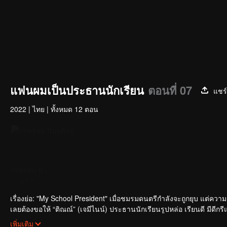
แฟนผมเป็นประธานนักเรียน
ตอนที่ 07
แชร์
2022
|
ไทย
|
ทั้งหมด 12 ตอน
กรพรหม นิยมศิลป์
เจมีไนน์ นรวิชญ์ ฐิติเจริญรักษ์
โฟร์ท ณัฐวรรธน์ จิโรชน์ธิกุล
ผู้กำกับ
นักแสดง
นักแสดง
เรื่องย่อ: "My School President" เมื่อชมรมดนตรีกำลังจะถูกยุบ แต่
เลยต้องขอให้ “ติณณ์” (เจมีไนน์) ประธานนักเรียนรูปหล่อ เรียนดี มีดีก
ตำแหน่งเป็นคนที่เขาแอบชอบมาตั้งนาน งานนี้ติณณ์เลยต้องช่วยกันต์ให้ช
เพิ่มเติม