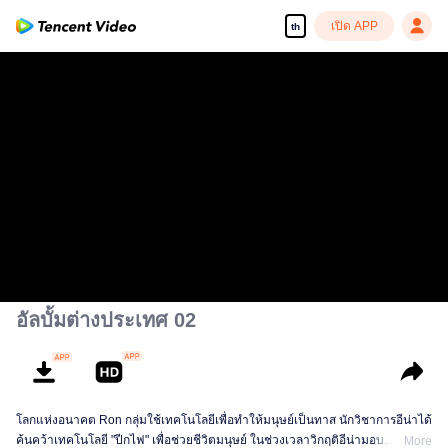
เปิด APP
th
อัลบั้มต่างประเทศ 02
โลกแห่งอนาคต Ron กลุ่มใช้เทคโนโลยีเพื่อทําให้มนุษย์เป็นทาส นักวิชาการอีน่าได้
ค้นคว้าเทคโนโลยี "ปีกไฟ" เพื่อช่วยชีวิตมนุษย์ ในช่วงเวลาวิกฤติอีน่ามอบ
More