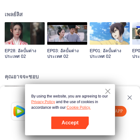
เทคโนโลยีลับสุดยอดให้กับลูกสาวอี 20 ปีต่อมา อิชิมะ Ron กลุ่มเผชิญหน้าทํา
ให้การเปลี่ยนแปลงของตัวเองเสร็จสมบูรณ์และช่วยชีวิตผู้คนในสะพาน
เพลย์ลิส
EP28: อัลบั้มต่าง
EP03: อัลบั้มต่าง
EP01: อัลบั้มต่าง
EP01
ประเทศ 02
ประเทศ 02
ประเทศ 02
ประ
คุณอาจจะชอบ
By using the website, you are agreeing to our
Married to Be the Second Wife
Privacy Policy
and the use of cookies in
accordance with our
Cookie Policy.
Tencent Video
เปิด APP
รับชมเนื้อหาเพิ่มเติม
Accept
Teluk Alaska
หากล้มเหลว โปรด
คลิกที่นี่
ลองใหม่อีกครั้ง
เปิด APP