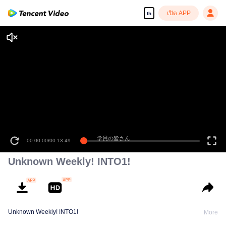
เปิด APP
th
00:00:00
/
00:13:49
Unknown Weekly! INTO1!
Unknown Weekly! INTO1!
More