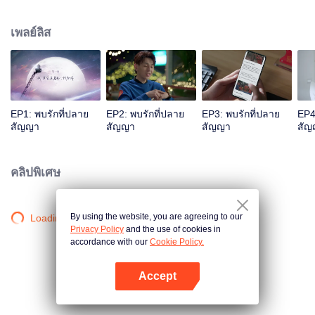
ได้รับบาดเจ็บ จิ้นสือชวนตกลงสัญญาที่มีระยะเวลา 10 ปีกับเธอ 10 ปีผ่านไป สวี
หลายร่ำเรียนที่ต่างประเทศจนสำเร็จกลับมากลายเป็นนักข่าว และเป็นทั้งครูฝึกสุนัข
เพลย์ลิส
นานาชาติ เธอได้พบกับจิ้นสือชวนอีกครั้งในสถานที่กู้ภัย จิ้นสือชวนไม่เพียงแต่จำสวี
หลายไม่ได้ แต่ยังเข้าใจผิดว่าเธอคือนักข่าวที่ไร้จริยธรรมอีกด้วย สวีหลายไม่สน
ความเข้าใจผิด และแจ้งชื่อแซ่ที่แท้จริงให้กับหน่วยกู้ภัย ในขณะสร้างทีมค้นหาและ
ช่วยเหลือสุนัข สวีหลายใช้ตัวตนของเธอที่เป็นครูฝึกสุนัขกลายมาเป็นคู่หูของจิ้นสื
อชวน ใช้ทักษะอันเชี่ยวชาญเอาชนะผู้คน และมอบ "ผิงอาน" สุนัขกู้ภัยของตนให้
จิ้นสือชวน ทำให้เขาเดินออกจากเงา "จุยเฟิง" ของแฟนเก่าได้ ทั้งสองที่เป็นนักข่าว
EP1: พบรักที่ปลาย
EP2: พบรักที่ปลาย
EP3: พบรักที่ปลาย
EP4
และเจ้าหน้าที่ดับเพลิงมักจะได้พบกันในยามอันตราย ท่ามกลางการช่วยเหลือใน
สัญญา
สัญญา
สัญญา
สัญ
เหตุการณ์ฉุกเฉินครั้งแล้วครั่งเล่า ทั้งสองคนที่ผ่านการทดสอบความเป็นตายของ
ชีวิต ก็เริ่มมีความรู้สึกให้แก่กัน ในขณะบอกลาเพื่อนร่วมทีมที่ปลดประจำการไปก็ได้
เกิดไฟไหม้อย่างรุนแรง จิ้นสือชวนช่วยเพื่อนที่ปลดประจำการออกจากที่เกิดเพลิง
คลิปพิเศษ
ไหม้ ครั้งนี้ เปลี่ยนมาเป็นสวีหลายที่พา "ผิงอาน" ตามหาจิ้นสือชวนจากทุกซอกทุก
มุมจนเจอ สุดท่ายทั้งคู่ก็ได้ครองรักกันอย่างสมหวัง
By using the website, you are agreeing to our
Loading…
Privacy Policy
and the use of cookies in
accordance with our
Cookie Policy.
Accept
เปิด APP