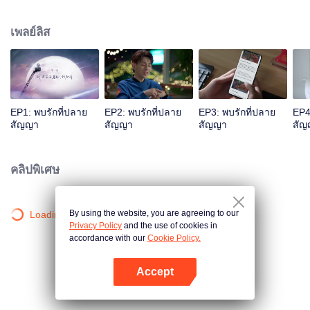
ได้รับบาดเจ็บ จิ้นสือชวนตกลงสัญญาที่มีระยะเวลา 10 ปีกับเธอ 10 ปีผ่านไป สวี
หลายร่ำเรียนที่ต่างประเทศจนสำเร็จกลับมากลายเป็นนักข่าว และเป็นทั้งครูฝึกสุนัข
เพลย์ลิส
นานาชาติ เธอได้พบกับจิ้นสือชวนอีกครั้งในสถานที่กู้ภัย จิ้นสือชวนไม่เพียงแต่จำสวี
หลายไม่ได้ แต่ยังเข้าใจผิดว่าเธอคือนักข่าวที่ไร้จริยธรรมอีกด้วย สวีหลายไม่สน
ความเข้าใจผิด และแจ้งชื่อแซ่ที่แท้จริงให้กับหน่วยกู้ภัย ในขณะสร้างทีมค้นหาและ
ช่วยเหลือสุนัข สวีหลายใช้ตัวตนของเธอที่เป็นครูฝึกสุนัขกลายมาเป็นคู่หูของจิ้นสื
อชวน ใช้ทักษะอันเชี่ยวชาญเอาชนะผู้คน และมอบ "ผิงอาน" สุนัขกู้ภัยของตนให้
จิ้นสือชวน ทำให้เขาเดินออกจากเงา "จุยเฟิง" ของแฟนเก่าได้ ทั้งสองที่เป็นนักข่าว
EP1: พบรักที่ปลาย
EP2: พบรักที่ปลาย
EP3: พบรักที่ปลาย
EP4
และเจ้าหน้าที่ดับเพลิงมักจะได้พบกันในยามอันตราย ท่ามกลางการช่วยเหลือใน
สัญญา
สัญญา
สัญญา
สัญ
เหตุการณ์ฉุกเฉินครั้งแล้วครั่งเล่า ทั้งสองคนที่ผ่านการทดสอบความเป็นตายของ
ชีวิต ก็เริ่มมีความรู้สึกให้แก่กัน ในขณะบอกลาเพื่อนร่วมทีมที่ปลดประจำการไปก็ได้
เกิดไฟไหม้อย่างรุนแรง จิ้นสือชวนช่วยเพื่อนที่ปลดประจำการออกจากที่เกิดเพลิง
คลิปพิเศษ
ไหม้ ครั้งนี้ เปลี่ยนมาเป็นสวีหลายที่พา "ผิงอาน" ตามหาจิ้นสือชวนจากทุกซอกทุก
มุมจนเจอ สุดท่ายทั้งคู่ก็ได้ครองรักกันอย่างสมหวัง
By using the website, you are agreeing to our
Loading…
Privacy Policy
and the use of cookies in
accordance with our
Cookie Policy.
Accept
เปิด APP