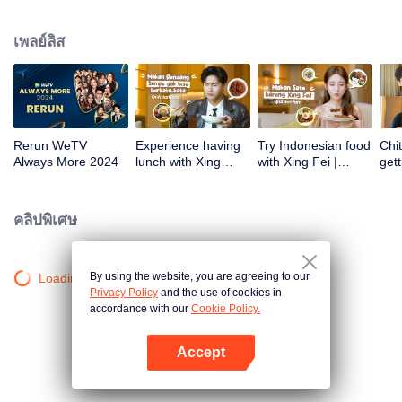
atas tanah air antara lain Prilly Latuconsina, Luna Maya, Nathasha Wilona,
Angga Yunanda, Stefan William, Syifa Hadju, Haico Van Der Veken dan
เพลย์ลิส
banyak lagi. Plus penampilan spesial dari Rossa. Di acara ini WeTV
Indonesia juga mengumumkan WeTV Original series yang akan tayang
tahun mendatang.
Rerun WeTV
Experience having
Try Indonesian food
Chit
Always More 2024
lunch with Xing
with Xing Fei |
gett
Zhaolin! | WeTV
WeTV Always More
Xing
Always More
WeT
202
คลิปพิเศษ
By using the website, you are agreeing to our
Loading…
Privacy Policy
and the use of cookies in
accordance with our
Cookie Policy.
Accept
เปิด APP